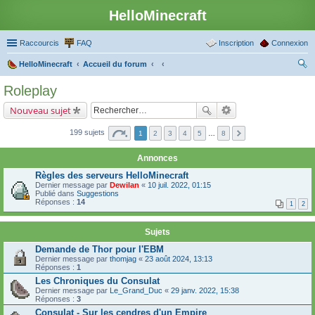
HelloMinecraft
Raccourcis
FAQ
Inscription
Connexion
HelloMinecraft
Accueil du forum
ec
Roleplay
her
Nouveau sujet
ch
er
199 sujets
1
2
3
4
5
…
8
Annonces
Règles des serveurs HelloMinecraft
Dernier message par
Dewilan
«
10 juil. 2022, 01:15
Publié dans
Suggestions
Réponses :
14
1
2
Sujets
Demande de Thor pour l'EBM
Dernier message par
thomjag
«
23 août 2024, 13:13
Réponses :
1
Les Chroniques du Consulat
Dernier message par
Le_Grand_Duc
«
29 janv. 2022, 15:38
Réponses :
3
Consulat - Sur les cendres d'un Empire