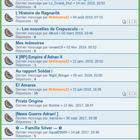
Dernier message par
Le_Grand_Duc
«
14 oct. 2019, 10:52
Réponses :
4
L'Histoire de Ragnarök
Dernier message par
MrAmares22
«
04 août 2019, 07:15
Réponses :
12
1
2
☼- Les nouvelles de Crepuscule -☼
Dernier message par
Alkool
«
02 mars 2019, 19:46
Réponses :
6
Mes mémoires
Dernier message par
venant19
«
02 févr. 2019, 00:52
Réponses :
5
¥ [RP] Empire d'Adran ¥
Dernier message par
MrAmares22
«
21 janv. 2019, 20:02
Réponses :
1
Au rapport Soldat !
Dernier message par
Night_Bringer
«
05 oct. 2018, 20:05
Réponses :
4
El Amares
Dernier message par
MrAmares22
«
21 juin 2018, 16:35
Réponses :
16
1
2
Pristo Origine
Dernier message par
Norime
«
12 déc. 2017, 18:47
[News Guerre Adran! ]
Dernier message par
.harrizou
«
30 sept. 2017, 19:38
Réponses :
3
✿ --- Famille Silver --- ✿
Dernier message par
Squall28600
«
14 juil. 2017, 19:46
Réponses :
5