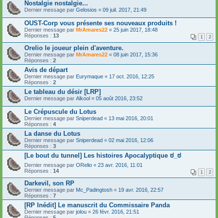
Nostalgie nostalgie...
Dernier message par
Gelosios
«
09 juil. 2017, 21:49
OUST-Corp vous présente ses nouveaux produits !
Dernier message par
MrAmares22
«
25 juin 2017, 18:48
Réponses :
13
1
2
Orelio le joueur plein d'aventure.
Dernier message par
MrAmares22
«
08 juin 2017, 15:36
Réponses :
2
Avis de départ
Dernier message par
Eurymaque
«
17 oct. 2016, 12:25
Réponses :
2
Le tableau du désir [LRP]
Dernier message par
Alkool
«
05 août 2016, 23:52
Le Crépuscule du Lotus
Dernier message par
Sniperdead
«
13 mai 2016, 20:01
Réponses :
4
La danse du Lotus
Dernier message par
Sniperdead
«
02 mai 2016, 12:06
Réponses :
3
[Le bout du tunnel] Les histoires Apocalyptique ಠ_ಠ
Dernier message par
ORelio
«
23 avr. 2016, 11:01
Réponses :
14
1
2
Darkevil, son RP
Dernier message par
Mc_Padingtosh
«
19 avr. 2016, 22:57
Réponses :
7
[RP Inédit] Le manuscrit du Commissaire Panda
Dernier message par
jolou
«
26 févr. 2016, 21:51
Réponses :
5