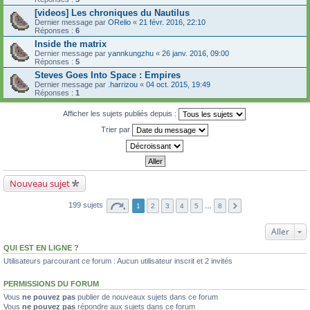
[videos] Les chroniques du Nautilus
Dernier message par
ORelio
«
21 févr. 2016, 22:10
Réponses :
6
Inside the matrix
Dernier message par
yannkungzhu
«
26 janv. 2016, 09:00
Réponses :
5
Steves Goes Into Space : Empires
Dernier message par
.harrizou
«
04 oct. 2015, 19:49
Réponses :
1
Afficher les sujets publiés depuis :
Trier par
Nouveau sujet
199 sujets
1
2
3
4
5
…
8
Aller
QUI EST EN LIGNE ?
Utilisateurs parcourant ce forum : Aucun utilisateur inscrit et 2 invités
PERMISSIONS DU FORUM
Vous
ne pouvez pas
publier de nouveaux sujets dans ce forum
Vous
ne pouvez pas
répondre aux sujets dans ce forum