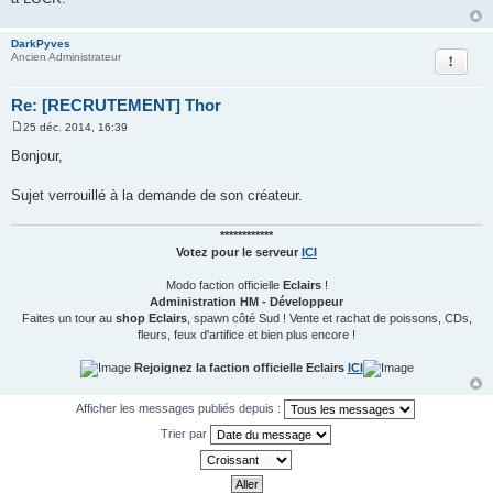
g
e
DarkPyves
Rapport
Ancien Administrateur
Re: [RECRUTEMENT] Thor
25 déc. 2014, 16:39
M
e
Bonjour,
s
s
a
Sujet verrouillé à la demande de son créateur.
g
e
************
Votez pour le serveur
ICI
Modo faction officielle
Eclairs
!
Administration HM - Développeur
Faites un tour au
shop Eclairs
, spawn côté Sud ! Vente et rachat de poissons, CDs,
fleurs, feux d'artifice et bien plus encore !
Rejoignez la faction officielle Eclairs
ICI
Afficher les messages publiés depuis :
Trier par