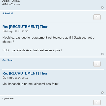
Admin TOI play
#MaitreCochon
ficher636
Rapport
Re: [RECRUTEMENT] Thor
24 sept. 2014, 12:55
M
e
N'oubliez pas que le recrutement est toujours actif ! Sasissez votre
s
chance !
s
a
g
PUB : La tête de AceFlash est mise à prix !
e
AceFlash
Rapport
Re: [RECRUTEMENT] Thor
24 sept. 2014, 20:11
M
e
Mouhahahah je ne me laisserai pas faire!
s
s
a
g
e
Lylythesec
Rapport