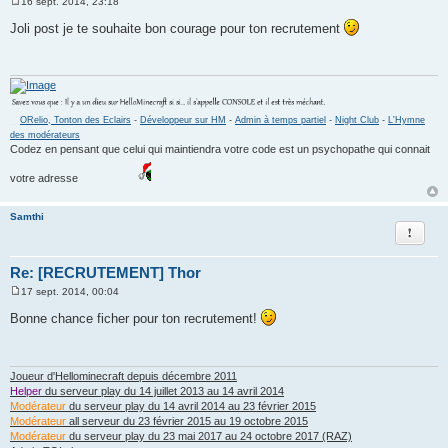
16 sept. 2014, 23:18
M
e
Joli post je te souhaite bon courage pour ton recrutement
s
s
a
g
e
__
ORelio, Tonton des Eclairs
-
Développeur sur HM
-
Admin à temps partiel
-
Night Club
-
L'Hymne
des modérateurs
Codez en pensant que celui qui maintiendra votre code est un psychopathe qui connait
votre adresse
Samthi
Rapport
Re: [RECRUTEMENT] Thor
17 sept. 2014, 00:04
M
e
Bonne chance ficher pour ton recrutement!
s
s
a
g
e
Joueur d'Hellominecraft depuis décembre 2011
Helper
du serveur play du 14 juillet 2013 au 14 avril 2014
Modérateur
du serveur play du 14 avril 2014 au 23 février 2015
Modérateur
all serveur du 23 février 2015 au 19 octobre 2015
Modérateur
du serveur play du 23 mai 2017 au 24 octobre 2017 (RAZ)