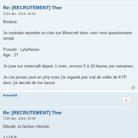
Re: [RECRUTEMENT] Thor
24 déc. 2014, 16:53
M
e
Bonjour,
s
s
a
Je souhaite rejoindre un clan sur Minecraft donc voici mon questionnaire
g
rempli.
e
Pseudo : Lylythesec
Age : 27
Je joue sur minecraft depuis 1 mois, environ 5 à 10 heures par semaines.
Je n'ai jamais joué en pVp mais j'ai regardé pas mal de vidéo de KTP
donc j'ai decidé de me lancer.
ficher636
Rapport
Re: [RECRUTEMENT] Thor
25 déc. 2014, 16:34
M
e
Désolé, la faction n'éxiste.
s
s
a
à LOCK.