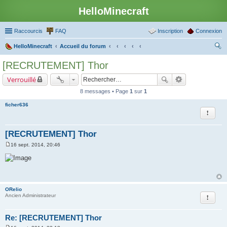
HelloMinecraft
Raccourcis
FAQ
Inscription
Connexion
HelloMinecraft
Accueil du forum
ec
[RECRUTEMENT] Thor
her
Verrouillé
ch
8 messages • Page
1
sur
1
er
ficher636
Rapport
[RECRUTEMENT] Thor
16 sept. 2014, 20:46
M
e
s
s
a
g
e
ORelio
Rapport
Ancien Administrateur
Re: [RECRUTEMENT] Thor