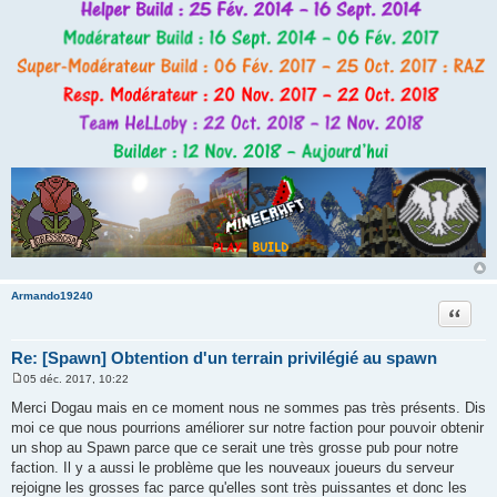
Armando19240
Citation
Re: [Spawn] Obtention d'un terrain privilégié au spawn
05 déc. 2017, 10:22
M
e
Merci Dogau mais en ce moment nous ne sommes pas très présents. Dis
s
moi ce que nous pourrions améliorer sur notre faction pour pouvoir obtenir
s
a
un shop au Spawn parce que ce serait une très grosse pub pour notre
g
faction. Il y a aussi le problème que les nouveaux joueurs du serveur
e
rejoigne les grosses fac parce qu'elles sont très puissantes et donc les