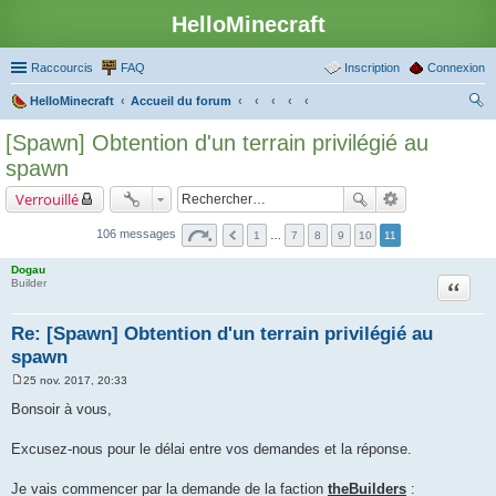
HelloMinecraft
Raccourcis
FAQ
Inscription
Connexion
HelloMinecraft
Accueil du forum
ec
[Spawn] Obtention d'un terrain privilégié au
her
spawn
ch
Verrouillé
er
106 messages
1
…
7
8
9
10
11
Dogau
Citation
Builder
Re: [Spawn] Obtention d'un terrain privilégié au
spawn
25 nov. 2017, 20:33
M
e
Bonsoir à vous,
s
s
a
Excusez-nous pour le délai entre vos demandes et la réponse.
g
e
Je vais commencer par la demande de la faction
theBuilders
: