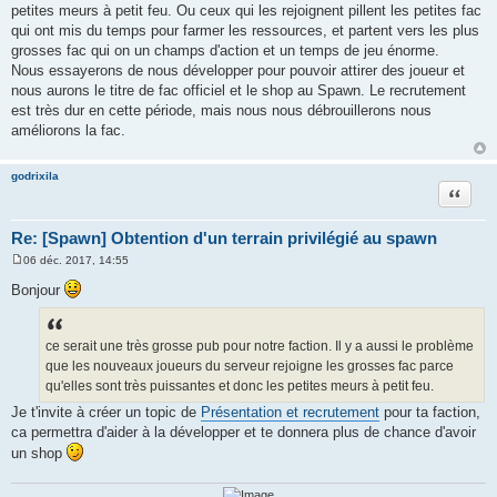
petites meurs à petit feu. Ou ceux qui les rejoignent pillent les petites fac
qui ont mis du temps pour farmer les ressources, et partent vers les plus
grosses fac qui on un champs d'action et un temps de jeu énorme.
Nous essayerons de nous développer pour pouvoir attirer des joueur et
nous aurons le titre de fac officiel et le shop au Spawn. Le recrutement
est très dur en cette période, mais nous nous débrouillerons nous
améliorons la fac.
godrixila
Citation
Re: [Spawn] Obtention d'un terrain privilégié au spawn
06 déc. 2017, 14:55
M
e
Bonjour
s
s
a
g
ce serait une très grosse pub pour notre faction. Il y a aussi le problème
e
que les nouveaux joueurs du serveur rejoigne les grosses fac parce
qu'elles sont très puissantes et donc les petites meurs à petit feu.
Je t'invite à créer un topic de
Présentation et recrutement
pour ta faction,
ca permettra d'aider à la développer et te donnera plus de chance d'avoir
un shop