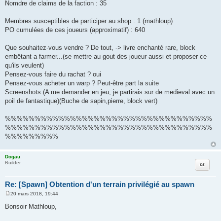
Nomdre de claims de la faction : 35
Membres susceptibles de participer au shop : 1 (mathloup)
PO cumulées de ces joueurs (approximatif) : 640
Que souhaitez-vous vendre ? De tout, -> livre enchanté rare, block
embêtant a farmer...(se mettre au gout des joueur aussi et proposer ce
qu'ils veulent)
Pensez-vous faire du rachat ? oui
Pensez-vous acheter un warp ? Peut-être part la suite
Screenshots:(A me demander en jeu, je partirais sur de medieval avec un
poil de fantastique)(Buche de sapin,pierre, block vert)
%%%%%%%%%%%%%%%%%%%%%%%%%%%%%%%%%%%
%%%%%%%%%%%%%%%%%%%%%%%%%%%%%%%%%%%
%%%%%%%%%
Dogau
Citation
Builder
Re: [Spawn] Obtention d'un terrain privilégié au spawn
20 mars 2018, 19:44
M
e
Bonsoir Mathloup,
s
s