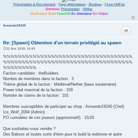
Présentation & Recrutement
-
Page diplomatique
-
Boutique
-
Fiche HMFac
Genesis:
Présentation
-
HMfac
Modérateur Build
-
TeamHM
-
Ex-Animateur
-
Ex-Helper
Armando19240
Citation
Re: [Spawn] Obtention d'un terrain privilégié au spawn
11 févr. 2018, 14:43
M
e
%%%%%%%%%%%%%%%%%%%%%%%%%%%%%%%%%%%
s
%%%%%%%%%%%%%%%%%%%%%%%%%%%%%%%%%%%
s
a
%%%%%%%%%
g
Faction candidate : theBuilders
e
Nombre de membres dans la faction : 3
Thème global de la faction : Médiéval/Nether (base souterraine)
Power total maximal de la faction : 159
Nomdre de claims de la faction : 101
Membres susceptibles de participer au shop : Armando19240 (Chef)
Ice_Wolf_2004 (Admin)
PO cumulées de ces joueurs (approximatif) : 15/20
Que souhaitez-vous vendre ?
Des Balises et toutes sorte d'item pour le build la redstone et autre