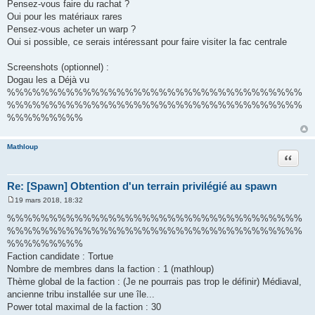
Pensez-vous faire du rachat ?
Oui pour les matériaux rares
Pensez-vous acheter un warp ?
Oui si possible, ce serais intéressant pour faire visiter la fac centrale
Screenshots (optionnel) :
Dogau les a Déjà vu
%%%%%%%%%%%%%%%%%%%%%%%%%%%%%%%%%%%
%%%%%%%%%%%%%%%%%%%%%%%%%%%%%%%%%%%
%%%%%%%%%
Mathloup
Citation
Re: [Spawn] Obtention d'un terrain privilégié au spawn
19 mars 2018, 18:32
M
e
%%%%%%%%%%%%%%%%%%%%%%%%%%%%%%%%%%%
s
%%%%%%%%%%%%%%%%%%%%%%%%%%%%%%%%%%%
s
a
%%%%%%%%%
g
Faction candidate : Tortue
e
Nombre de membres dans la faction : 1 (mathloup)
Thème global de la faction : (Je ne pourrais pas trop le définir) Médiaval,
ancienne tribu installée sur une île...
Power total maximal de la faction : 30