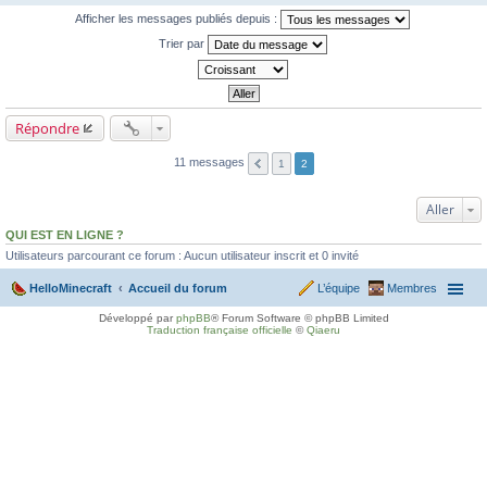
Afficher les messages publiés depuis :
Trier par
Répondre
11 messages
1
2
Aller
QUI EST EN LIGNE ?
Utilisateurs parcourant ce forum : Aucun utilisateur inscrit et 0 invité
HelloMinecraft
Accueil du forum
L’équipe
Membres
Développé par
phpBB
® Forum Software © phpBB Limited
Traduction française officielle
©
Qiaeru