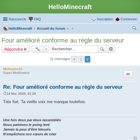
HelloMinecraft
Raccourcis
FAQ
Inscription
Connexion
HelloMinecraft
Accueil du forum
ec
Four amélioré conforme au règle du serveur
her
Répondre
ch
er
11 messages
1
2
MrAmares22
Citation
Super Modérateur
Re: Four amélioré conforme au règle du serveur
14 févr. 2020, 21:24
M
e
Très fort. Ta vieille voix me manque toutefois.
s
s
a
g
e
Une fois deux par deux rassemblés
Nous partirons le poing levé
Jamais la peur d'être blessés
N'empêchera nos cœurs de crier