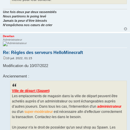
Une fois deux par deux rassemblés
Nous partirons le poing levé
Jamais la peur d'être blessés
N'empêchera nos cœurs de crier
Dewilan
Administrateur
Re: Règles des serveurs HelloMinecraft
10 juil. 2022, 01:15
M
e
Modification du 10/07/2022
s
s
a
Anciennement :
g
e
Ville de départ (
Spawn
)
Les emplacements de magasin dans la ville de départ peuvent être
achetés auprès d’un administrateur ou sont échangeables auprès
d’autres joueurs. Dans tous les cas, l'intervention d'un
administrateur
ou d'un
super-modérateur
est nécessaire afin d'effectuer correctement
la transaction. Contactez-les dans le besoin.
Un joueur n'a le droit de posséder qu'un seul shop au Spawn. Les