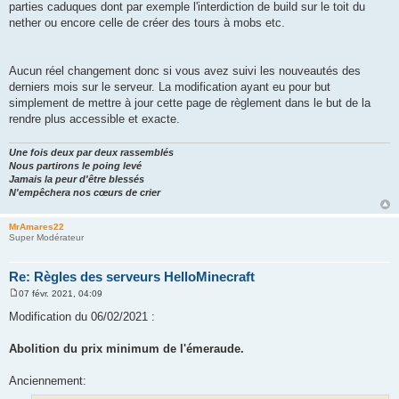
parties caduques dont par exemple l'interdiction de build sur le toit du
nether ou encore celle de créer des tours à mobs etc.
Aucun réel changement donc si vous avez suivi les nouveautés des
derniers mois sur le serveur. La modification ayant eu pour but
simplement de mettre à jour cette page de règlement dans le but de la
rendre plus accessible et exacte.
Une fois deux par deux rassemblés
Nous partirons le poing levé
Jamais la peur d'être blessés
N'empêchera nos cœurs de crier
MrAmares22
Super Modérateur
Re: Règles des serveurs HelloMinecraft
07 févr. 2021, 04:09
M
e
Modification du 06/02/2021 :
s
s
a
Abolition du prix minimum de l'émeraude.
g
e
Anciennement: