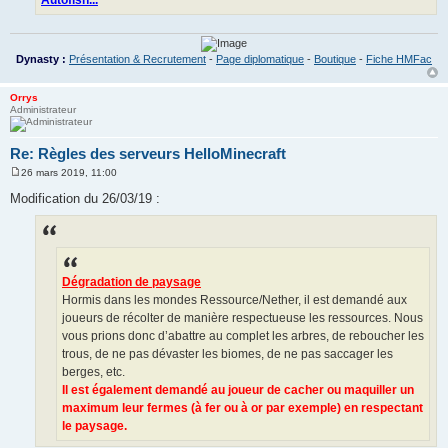
Autofish...
Dynasty :
Présentation & Recrutement
-
Page diplomatique
-
Boutique
-
Fiche HMFac
Orrys
Administrateur
Re: Règles des serveurs HelloMinecraft
26 mars 2019, 11:00
M
e
Modification du 26/03/19 :
s
s
a
g
e
Dégradation de paysage
Hormis dans les mondes Ressource/Nether, il est demandé aux
joueurs de récolter de manière respectueuse les ressources. Nous
vous prions donc d’abattre au complet les arbres, de reboucher les
trous, de ne pas dévaster les biomes, de ne pas saccager les
berges, etc.
Il est également demandé au joueur de cacher ou maquiller un
maximum leur fermes (à fer ou à or par exemple) en respectant
le paysage.