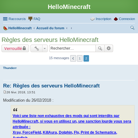
HelloMinecraft
Raccourcis
FAQ
Inscription
Connexion
HelloMinecraft
Accueil du forum
ec
Règles des serveurs HelloMinecraft
her
Verrouillé
ch
er
15 messages
1
2
Thunderr
Re: Règles des serveurs HelloMinecraft
26 févr. 2018, 13:51
M
e
Modification du 26/02/2018 :
s
s
a
g
Voici une liste non exhaustive des mods qui sont interdits par
e
HelloMinecraft, si vous en utilisez un, une sanction lourde vous sera
attribuée :
Xray, ForceField, KillAura, Dolphin, Fly, Print de Schematica,