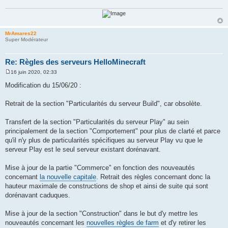
MrAmares22
Super Modérateur
Re: Règles des serveurs HelloMinecraft
16 juin 2020, 02:33
M
e
Modification du 15/06/20 :
s
s
a
Retrait de la section "Particularités du serveur Build", car obsolète.
g
e
Transfert de la section "Particularités du serveur Play" au sein
principalement de la section "Comportement" pour plus de clarté et parce
qu'il n'y plus de particularités spécifiques au serveur Play vu que le
serveur Play est le seul serveur existant dorénavant.
Mise à jour de la partie "Commerce" en fonction des nouveautés
concernant
la nouvelle capitale
. Retrait des règles concernant donc la
hauteur maximale de constructions de shop et ainsi de suite qui sont
dorénavant caduques.
Mise à jour de la section "Construction" dans le but d'y mettre les
nouveautés concernant les
nouvelles règles de farm
et d'y retirer les