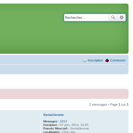
Inscription
Connexion
2 messages • Page
1
sur
1
GenialJerome
Messages :
2012
Inscription :
07 janv. 2014, 19:25
Pseudo Minecraft :
GenialJerome
Localisation :
Chez moi