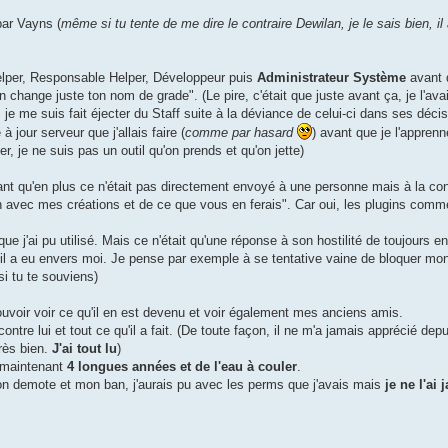
par Vayns (
même si tu tente de me dire le contraire Dewilan, je le sais bien, il 
elper, Responsable Helper, Développeur puis
Administrateur Système
avant 
 change juste ton nom de grade". (Le pire, c'était que juste avant ça, je l'avai
 je me suis fait éjecter du Staff suite à la déviance de celui-ci dans ses déci
à jour serveur que j'allais faire (
comme par hasard
) avant que je l'appren
r, je ne suis pas un outil qu'on prends et qu'on jette)
ant qu'en plus ce n'était pas directement envoyé à une personne mais à la co
n avec mes créations et de ce que vous en ferais". Car oui, les plugins co
e j'ai pu utilisé. Mais ce n'était qu'une réponse à son hostilité de toujours 
il a eu envers moi. Je pense par exemple à se tentative vaine de bloquer mon
si tu te souviens)
ouvoir voir ce qu'il en est devenu et voir également mes anciens amis.
ontre lui et tout ce qu'il a fait. (De toute façon, il ne m'a jamais apprécié depu
rès bien.
J'ai tout lu
)
t maintenant
4 longues années et de l'eau à couler
.
 mon demote et mon ban, j'aurais pu avec les perms que j'avais mais
je ne l'ai 