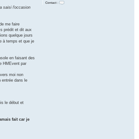
Contact :
C
a saisi l'occasion
o
n
t
a
de me faire
c
t
s prédit et dit aux
e
sions quelque jours
r
G
ne à temps et que je
e
n
i
a
nsole en faisant des
l
J
mme HMEvent par
e
r
o
envers moi non
m
 entrée dans le
e
is le début et
jamais fait car je