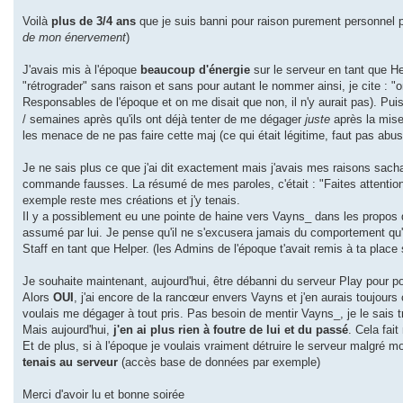
s
a
Voilà
plus de 3/4 ans
que je suis banni pour raison purement personnel 
g
de mon énervement
)
e
J'avais mis à l'époque
beaucoup d'énergie
sur le serveur en tant que H
"rétrograder" sans raison et sans pour autant le nommer ainsi, je cite : "on
Responsables de l'époque et on me disait que non, il n'y aurait pas). Puis
/ semaines après qu'ils ont déjà tenter de me dégager
juste
après la mise 
les menace de ne pas faire cette maj (ce qui était légitime, faut pas abuse
Je ne sais plus ce que j'ai dit exactement mais j'avais mes raisons sach
commande fausses. La résumé de mes paroles, c'était : "Faites attentio
exemple reste mes créations et j'y tenais.
Il y a possiblement eu une pointe de haine vers Vayns_ dans les propos qu
assumé par lui. Je pense qu'il ne s'excusera jamais du comportement qu'
Staff en tant que Helper. (les Admins de l'époque t'avait remis à ta place 
Je souhaite maintenant, aujourd'hui, être débanni du serveur Play pour p
Alors
OUI
, j'ai encore de la rancœur envers Vayns et j'en aurais toujours c
voulais me dégager à tout pris. Pas besoin de mentir Vayns_, je le sais t
Mais aujourd'hui,
j'en ai plus rien à foutre de lui et du passé
. Cela fai
Et de plus, si à l'époque je voulais vraiment détruire le serveur malgré
tenais au serveur
(accès base de données par exemple)
Merci d'avoir lu et bonne soirée