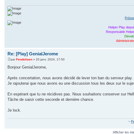
Prése
Helper Play depui
Responsable Helper
Dévelo
Administrat
Re: [Play] GenialJerome
par
Fendeliaen
»
20 janv. 2024, 17:50
M
e
Bonjour GenialJerome,
s
s
a
Après concertation, nous avons décidé de lever ton ban du serveur play.
g
Je rajouterai que nous avons eu une discussion tous les deux sur le suje
e
En espérant que tu ne récidives pas. Nous souhaitons conserver sur Hell
Tâche de saisir cette seconde et dernière chance.
Je lock.
~
P
Afficher les m