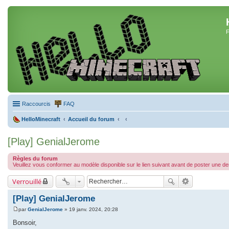
F
Raccourcis
FAQ
HelloMinecraft
Accueil du forum
[Play] GenialJerome
Règles du forum
Veuillez vous conformer au modèle disponible sur le lien suivant avant de poster une 
Verrouillé
[Play] GenialJerome
par
GenialJerome
»
19 janv. 2024, 20:28
M
e
Bonsoir,
s