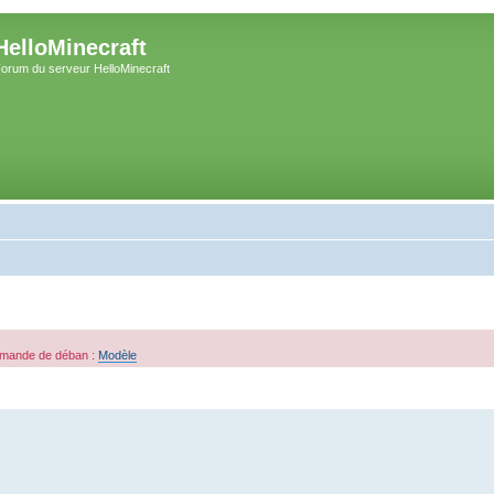
HelloMinecraft
orum du serveur HelloMinecraft
demande de déban :
Modèle