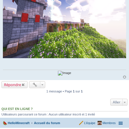
Répondre
1 message • Page
1
sur
1
Aller
QUI EST EN LIGNE ?
Utilisateurs parcourant ce forum : Aucun utilisateur inscrit et 1 invité
HelloMinecraft
Accueil du forum
L’équipe
Membres