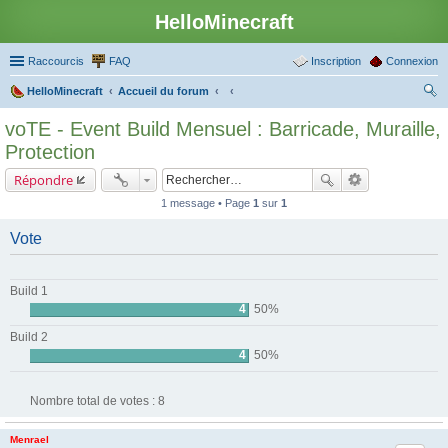
HelloMinecraft
Raccourcis
FAQ
Inscription
Connexion
HelloMinecraft
Accueil du forum
ec
voTE - Event Build Mensuel : Barricade, Muraille,
her
Protection
ch
Répondre
er
1 message • Page
1
sur
1
Vote
Build 1
4
50%
Build 2
4
50%
Nombre total de votes :
8
Menrael