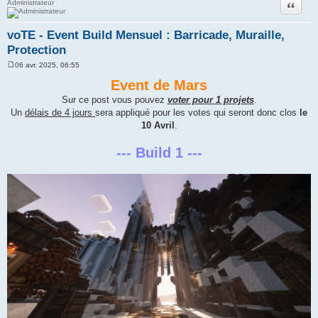
Citation
Administrateur
voTE - Event Build Mensuel : Barricade, Muraille,
Protection
06 avr. 2025, 06:55
M
e
Event de Mars
s
s
Sur ce post vous pouvez
voter pour 1 projets
.
a
Un
délais de 4 jours
sera appliqué pour les votes qui seront donc clos
le
g
e
10 Avril
.
--- Build 1 ---