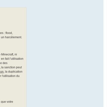
s : flood,
e un harcèlement.
 Minecraft, ni
 fait l’utilisation
lle des
 la sanction peut
ion
, la duplication
l'utilisation du
s que votre