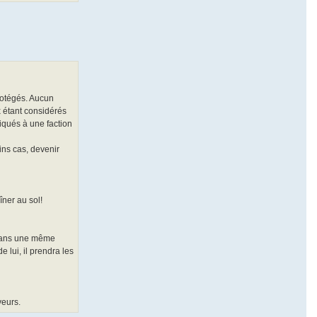
protégés. Aucun
 étant considérés
iqués à une faction
ins cas, devenir
îner au sol!
s dans une même
 lui, il prendra les
veurs.