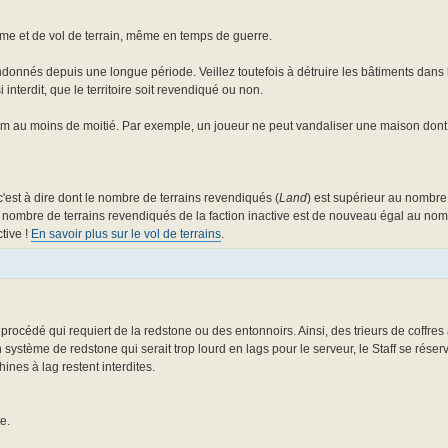
sme et de vol de terrain, même en temps de guerre.
andonnés depuis une longue période. Veillez toutefois à détruire les bâtiments dans l
interdit, que le territoire soit revendiqué ou non.
im au moins de moitié. Par exemple, un joueur ne peut vandaliser une maison dont 
e c'est à dire dont le nombre de terrains revendiqués (
Land
) est supérieur au nombre 
e nombre de terrains revendiqués de la faction inactive est de nouveau égal au nomb
tive !
En savoir plus sur le vol de terrains
.
 procédé qui requiert de la redstone ou des entonnoirs. Ainsi, des trieurs de coffre
stème de redstone qui serait trop lourd en lags pour le serveur, le Staff se réserve
ines à lag restent interdites.
e.