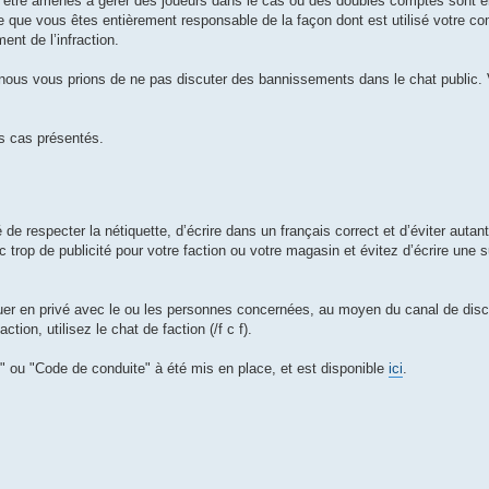
être amenés à gérer des joueurs dans le cas où des doubles comptes sont 
re que vous êtes entièrement responsable de la façon dont est utilisé votre com
ment de l’infraction.
ous vous prions de ne pas discuter des bannissements dans le chat public. Ve
es cas présentés.
e respecter la nétiquette, d’écrire dans un français correct et d’éviter autant
rop de publicité pour votre faction ou votre magasin et évitez d’écrire une s
uer en privé avec le ou les personnes concernées, au moyen du canal de disc
on, utilisez le chat de faction (/f c f).
 ou "Code de conduite" à été mis en place, et est disponible
ici
.