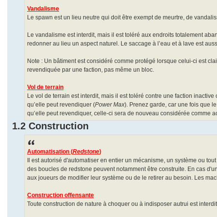
Vandalisme
Le spawn est un lieu neutre qui doit être exempt de meurtre, de vandali
Le vandalisme est interdit, mais il est toléré aux endroits totalement ab
redonner au lieu un aspect naturel. Le saccage à l’eau et à lave est aussi 
Note : Un bâtiment est considéré comme protégé lorsque celui-ci est cla
revendiquée par une faction, pas même un bloc.
Vol de terrain
Le vol de terrain est interdit, mais il est toléré contre une faction inactiv
qu’elle peut revendiquer (
Power Max
). Prenez garde, car une fois que l
qu’elle peut revendiquer, celle-ci sera de nouveau considérée comme ac
1.2 Construction
Automatisation (
Redstone
)
Il est autorisé d'automatiser en entier un mécanisme, un système ou tout
des boucles de redstone peuvent notamment être construite. En cas d'un sy
aux joueurs de modifier leur système ou de le retirer au besoin. Les mach
Construction offensante
Toute construction de nature à choquer ou à indisposer autrui est interdit