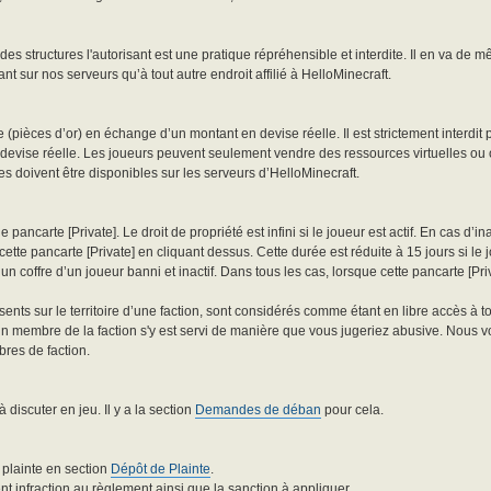
s structures l'autorisant est une pratique répréhensible et interdite. Il en va de 
nt sur nos serveurs qu’à tout autre endroit affilié à HelloMinecraft.
e (pièces d’or) en échange d’un montant en devise réelle. Il est strictement interdit
vise réelle. Les joueurs peuvent seulement vendre des ressources virtuelles ou of
les doivent être disponibles sur les serveurs d’HelloMinecraft.
pancarte [Private]. Le droit de propriété est infini si le joueur est actif. En cas d’inac
e pancarte [Private] en cliquant dessus. Cette durée est réduite à 15 jours si le j
 un coffre d’un joueur banni et inactif. Dans tous les cas, lorsque cette pancarte [Priva
résents sur le territoire d’une faction, sont considérés comme étant en libre accès à 
un membre de la faction s'y est servi de manière que vous jugeriez abusive. Nous v
bres de faction.
scuter en jeu. Il y a la section
Demandes de déban
pour cela.
 plainte en section
Dépôt de Plainte
.
ent infraction au règlement ainsi que la sanction à appliquer.