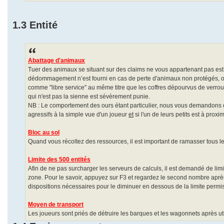
1.3 Entité
Abattage d'animaux
Tuer des animaux se situant sur des claims ne vous appartenant pas est p
dédommagement n’est fourni en cas de perte d'animaux non protégés, ou
comme "libre service" au même titre que les coffres dépourvus de verrou 
qui n'est pas la sienne est sévèrement punie.
NB : Le comportement des ours étant particulier, nous vous demandons de
agressifs à la simple vue d'un joueur
et
si l'un de leurs petits est à proxim
Bloc au sol
Quand vous récoltez des ressources, il est important de ramasser tous le
Limite des 500 entités
Afin de ne pas surcharger les serveurs de calculs, il est demandé de lim
zone. Pour le savoir, appuyez sur F3 et regardez le second nombre après 
dispositions nécessaires pour le diminuer en dessous de la limite permise.
Moyen de transport
Les joueurs sont priés de détruire les barques et les wagonnets après ut