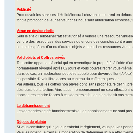
Publicité
Promouvoir les serveurs d’HelloMinecraft chez un concurrent en dehors de
font la promotion de leur serveur chez nous sauf autorisation expresse, ta
Vente en devise réelle
Seul le site d’HelloMinecraft est autorisé à vendre une ressource virtuell
vendre des ressources, des services ou encore des comptes contre une de
contre des pièces d’or ou d’autres objets virtuels. Les ressources virtuel
Vol d'objets et Coffres privés
Tout coffre appartient à celui qui en revendique la propriété, à l’aide d’une 
normalement révoqué après 62 jours et vous pouvez retirer vous-même cett
dans ce cas, un modérateur peut être appelé pour déverrouiller (
délock
)
est possible d'avoir libre accès au contenu du coffre en question.
Par ailleurs, tous les coffres non privés donc sans propriétaire défini, p
désireuse de la faction. Ainsi aucun remboursement ne sera effectué si 
donc de restreindre l'accès à ces derniers et/ou de bien choisir vos mem
Le débannissement
Les demandes de dé-bannissements ou de bannissements ne sont pas à di
Dépôts de plainte
Si vous constatez qu'un joueur enfreint le règlement, vous pouvez porter
Veuillez noter que c'est à la modération de déterminer s'il y a effectivem