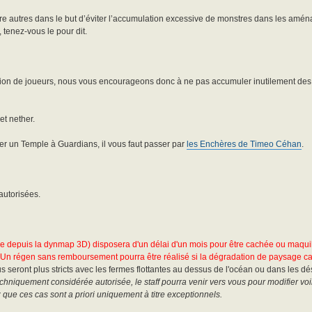
 entre autres dans le but d’éviter l’accumulation excessive de monstres dans les am
tenez-vous le pour dit.
action de joueurs, nous vous encourageons donc à ne pas accumuler inutilement des
et nether.
rer un Temple à Guardians, il vous faut passer par
les Enchères de Timeo Céhan
.
autorisées.
sible depuis la dynmap 3D) disposera d'un délai d'un mois pour être cachée ou maqui
 Un régen sans remboursement pourra être réalisé si la dégradation de paysage ca
seront plus stricts avec les fermes flottantes au dessus de l'océan ou dans les dé
niquement considérée autorisée, le staff pourra venir vers vous pour modifier voi
z que ces cas sont a priori uniquement à titre exceptionnels.