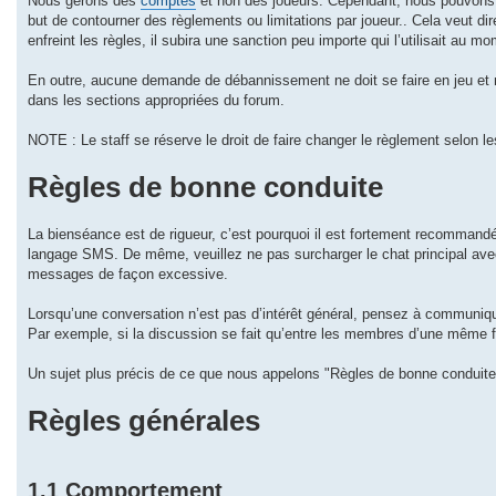
Nous gérons des
comptes
et non des joueurs. Cependant, nous pouvons 
but de contourner des règlements ou limitations par joueur.. Cela veut di
enfreint les règles, il subira une sanction peu importe qui l’utilisait au mo
En outre, aucune demande de débannissement ne doit se faire en jeu et n
dans les sections appropriées du forum.
NOTE : Le staff se réserve le droit de faire changer le règlement selon l
Règles de bonne conduite
La bienséance est de rigueur, c’est pourquoi il est fortement recommandé d
langage SMS. De même, veuillez ne pas surcharger le chat principal avec t
messages de façon excessive.
Lorsqu’une conversation n’est pas d’intérêt général, pensez à communiq
Par exemple, si la discussion se fait qu’entre les membres d’une même facti
Un sujet plus précis de ce que nous appelons "Règles de bonne conduite"
Règles générales
1.1 Comportement