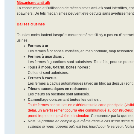
Mécanisme anti-afk
La construction et l’utilisation de mécanismes anti-afk sont interdites,
spawners. De tels mécanismes peuvent être détruits sans avertissement, 
Balises d'usines
Tous les mobs lootent lorsqu'ils meurent même s'il n'y a pas eu d'inter
usines.
Fermes à or :
Les fermes à or sont autorisées, en map normale, map ressource 
Fermes à guardians :
Les fermes à guardians sont autorisées. Toutefois, pour se procu
Tours à mobs, X-farm, boites noires :
Celles-ci sont autorisées.
Fermes à cactus :
Les fermes a cactus automatiques (avec un bloc au dessus) sont 
Trieurs automatiques en redstones :
Les trieurs en redstone sont autorisés.
Camouflage concernant toutes les usines :
Toute fermes construites en extérieur sur la carte principale (vi
délai, un avertissement pourra être communiqué au constructeur.
prend trop de temps à être dissimulée.
Comprenez par là que nous 
Note : À prendre en compte que même dans le cas d'une usine tech
système si nous jugeons qu'il est trop lourd pour le serveur. Note