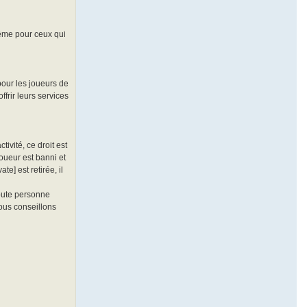
même pour ceux qui
 pour les joueurs de
frir leurs services
tivité, ce droit est
oueur est banni et
te] est retirée, il
toute personne
ous conseillons