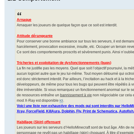
Arnaque
Arnaquer les joueurs de quelque façon que ce soit est interdit.
Attitude dérangeante
Pour conserver une bonne ambiance sur tous les serveurs, il est demandé a
harcèlement, provocation excessive, insulte, etc. Occuper un terrain re
Ce sont des comportements proscrits et sévèrement punis. Ainsi n’oubli
Tricheries et exploitation de dysfonctionnements (bugs)
La fin ne justifie pas les moyens. Quel que soit l’objectif poursuivi, la 
aucun logiciel autre que le jeu lui-même. Tout moyen détourné qui octroie
est donc strictement interdit. Par ailleurs, l’incitation au hack et à la tr
développeurs, de même pour tous les bugs qui peuvent être répétés à volo
être irréversible. Si vous remarquez un fonctionnement anormal sur le s
de ressources entraîne un
bannissement à vie
non négociable car cela es
mod X-Ray est disponible
ici
.
Voici une liste non exhaustive des mods qui sont interdits par HelloMi
Xray, ForceField, KillAura, Dolphin, Fly, Print de Schematica, Autofish.
Habillage (
Skin
) offensant
Les joueurs sur les serveurs d’HelloMinecraft sont de tout âge. Afin de 
personnage ne revêt pas un habillage (skin) choquant. À titre d’exemple, t