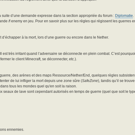
la suite d’une demande expresse dans la section appropriée du forum :
Diplomatie
.
nde /f enemy en jeu. Pour en savoir plus sur les règles qui régissent les guerres en
 but d’échapper à la mort, lors d’une guerre ou encore dans le Nether.
est très irritant quand l’adversaire se déconnecte en plein combat. C’est pourquoi 
ermer le client Minecraft, se déconnecter, etc.).
e guerre, des arènes et des maps Ressource/Nether/End, quelques règles subsisten
 tenter de lui infliger la mort depuis une zone sûre (
SafeZone
), tandis qu’il se trouv
 dans tous les mondes quel qu'en soit la raison.
aux seaux de lave sont cependant autorisés en temps de guerre (quel que soit le typ
tions ennemies.