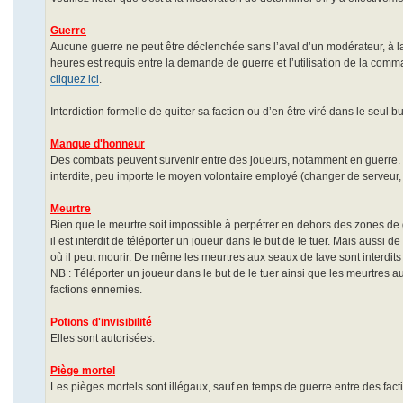
Guerre
Aucune guerre ne peut être déclenchée sans l’aval d’un modérateur, à 
heures est requis entre la demande de guerre et l’utilisation de la comma
cliquez ici
.
Interdiction formelle de quitter sa faction ou d’en être viré dans le seul
Manque d'honneur
Des combats peuvent survenir entre des joueurs, notamment en guerre. Il 
interdite, peu importe le moyen volontaire employé (changer de serveur, f
Meurtre
Bien que le meurtre soit impossible à perpétrer en dehors des zones d
il est interdit de téléporter un joueur dans le but de le tuer. Mais aussi de
où il peut mourir. De même les meurtres aux seaux de lave sont interdits
NB : Téléporter un joueur dans le but de le tuer ainsi que les meurtres 
factions ennemies.
Potions d'invisibilité
Elles sont autorisées.
Piège mortel
Les pièges mortels sont illégaux, sauf en temps de guerre entre des fac