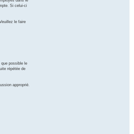
employés dans le
pte. Si celui-ci
uillez le faire
 que possible le
uite répétée de
ussion approprié.