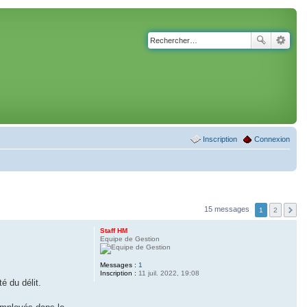
Inscription
Connexion
15 messages
1
2
Staff HM
Equipe de Gestion
Messages :
1
Inscription :
11 juil. 2022, 19:08
é du délit.