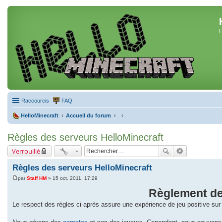
F
Raccourcis
FAQ
HelloMinecraft
Accueil du forum
Règles des serveurs HelloMinecraft
Verrouillé
Règles des serveurs HelloMinecraft
par
Staff HM
»
15 oct. 2011, 17:29
M
e
Règlement de
s
s
Le respect des règles ci-après assure une expérience de jeu positive sur t
a
g
e