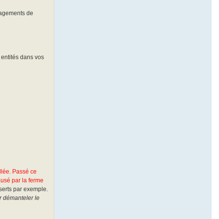
énagements de
 entités dans vos
llée. Passé ce
usé par la ferme
serts par exemple.
r démanteler le