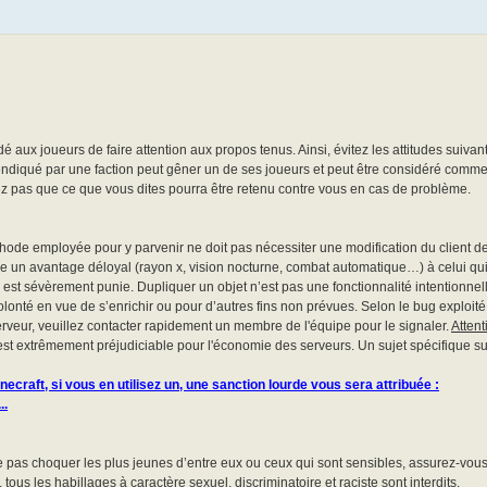
ux joueurs de faire attention aux propos tenus. Ainsi, évitez les attitudes suivante
vendiqué par une faction peut gêner un de ses joueurs et peut être considéré comm
ez pas que ce que vous dites pourra être retenu contre vous en cas de problème.
méthode employée pour y parvenir ne doit pas nécessiter une modification du client de
 un avantage déloyal (rayon x, vision nocturne, combat automatique…) à celui qui en
iche est sévèrement punie. Dupliquer un objet n’est pas une fonctionnalité intentionne
nté en vue de s’enrichir ou pour d’autres fins non prévues. Selon le bug exploité,
erveur, veuillez contacter rapidement un membre de l'équipe pour le signaler.
Attent
t extrêmement préjudiciable pour l'économie des serveurs. Un sujet spécifique sur 
necraft, si vous en utilisez un, une sanction lourde vous sera attribuée :
..
ne pas choquer les plus jeunes d’entre eux ou ceux qui sont sensibles, assurez-vou
ous les habillages à caractère sexuel, discriminatoire et raciste sont interdits.