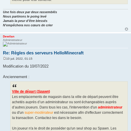
Une fois deux par deux rassemblés
Nous partirons le poing levé
Jamais la peur d'être blessés
N'empêchera nos cœurs de crier
Dewilan
Administrateur
Re: Règles des serveurs HelloMinecraft
10 juil. 2022, 01:15
M
e
Modification du 10/07/2022
s
s
a
Anciennement :
g
e
Ville de départ (
Spawn
)
Les emplacements de magasin dans la ville de départ peuvent être
achetés auprès d’un administrateur ou sont échangeables auprès
d’autres joueurs. Dans tous les cas, l'intervention d'un
administrateur
ou d'un
super-modérateur
est nécessaire afin d'effectuer correctement
la transaction. Contactez-les dans le besoin.
Un joueur n'a le droit de posséder qu'un seul shop au Spawn. Les