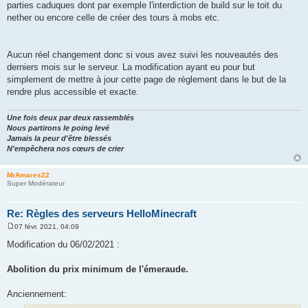
parties caduques dont par exemple l'interdiction de build sur le toit du
nether ou encore celle de créer des tours à mobs etc.
Aucun réel changement donc si vous avez suivi les nouveautés des
derniers mois sur le serveur. La modification ayant eu pour but
simplement de mettre à jour cette page de règlement dans le but de la
rendre plus accessible et exacte.
Une fois deux par deux rassemblés
Nous partirons le poing levé
Jamais la peur d'être blessés
N'empêchera nos cœurs de crier
MrAmares22
Super Modérateur
Re: Règles des serveurs HelloMinecraft
07 févr. 2021, 04:09
M
e
Modification du 06/02/2021 :
s
s
a
Abolition du prix minimum de l'émeraude.
g
e
Anciennement: