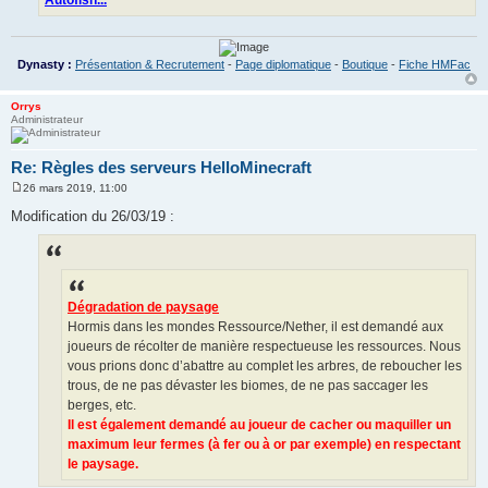
Autofish...
Dynasty :
Présentation & Recrutement
-
Page diplomatique
-
Boutique
-
Fiche HMFac
Orrys
Administrateur
Re: Règles des serveurs HelloMinecraft
26 mars 2019, 11:00
M
e
Modification du 26/03/19 :
s
s
a
g
e
Dégradation de paysage
Hormis dans les mondes Ressource/Nether, il est demandé aux
joueurs de récolter de manière respectueuse les ressources. Nous
vous prions donc d’abattre au complet les arbres, de reboucher les
trous, de ne pas dévaster les biomes, de ne pas saccager les
berges, etc.
Il est également demandé au joueur de cacher ou maquiller un
maximum leur fermes (à fer ou à or par exemple) en respectant
le paysage.