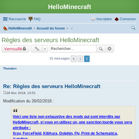
HelloMinecraft
Raccourcis
FAQ
Inscription
Connexion
HelloMinecraft
Accueil du forum
ec
Règles des serveurs HelloMinecraft
her
Verrouillé
ch
er
15 messages
1
2
Thunderr
Re: Règles des serveurs HelloMinecraft
26 févr. 2018, 13:51
M
e
Modification du 26/02/2018 :
s
s
a
g
Voici une liste non exhaustive des mods qui sont interdits par
e
HelloMinecraft, si vous en utilisez un, une sanction lourde vous sera
attribuée :
Xray, ForceField, KillAura, Dolphin, Fly, Print de Schematica,