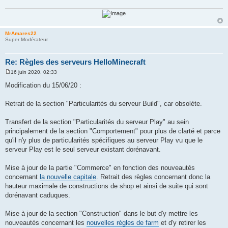
MrAmares22
Super Modérateur
Re: Règles des serveurs HelloMinecraft
16 juin 2020, 02:33
M
e
Modification du 15/06/20 :
s
s
a
Retrait de la section "Particularités du serveur Build", car obsolète.
g
e
Transfert de la section "Particularités du serveur Play" au sein
principalement de la section "Comportement" pour plus de clarté et parce
qu'il n'y plus de particularités spécifiques au serveur Play vu que le
serveur Play est le seul serveur existant dorénavant.
Mise à jour de la partie "Commerce" en fonction des nouveautés
concernant
la nouvelle capitale
. Retrait des règles concernant donc la
hauteur maximale de constructions de shop et ainsi de suite qui sont
dorénavant caduques.
Mise à jour de la section "Construction" dans le but d'y mettre les
nouveautés concernant les
nouvelles règles de farm
et d'y retirer les