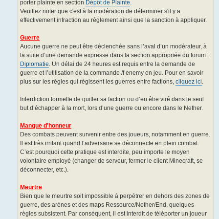
porter plainte en section
Dépôt de Plainte
.
Veuillez noter que c'est à la modération de déterminer s'il y a
effectivement infraction au règlement ainsi que la sanction à appliquer.
Guerre
Aucune guerre ne peut être déclenchée sans l’aval d’un modérateur, à
la suite d’une demande expresse dans la section appropriée du forum :
Diplomatie
. Un délai de 24 heures est requis entre la demande de
guerre et l’utilisation de la commande /f enemy en jeu. Pour en savoir
plus sur les règles qui régissent les guerres entre factions,
cliquez ici
.
Interdiction formelle de quitter sa faction ou d’en être viré dans le seul
but d’échapper à la mort, lors d’une guerre ou encore dans le Nether.
Manque d'honneur
Des combats peuvent survenir entre des joueurs, notamment en guerre.
Il est très irritant quand l’adversaire se déconnecte en plein combat.
C’est pourquoi cette pratique est interdite, peu importe le moyen
volontaire employé (changer de serveur, fermer le client Minecraft, se
déconnecter, etc.).
Meurtre
Bien que le meurtre soit impossible à perpétrer en dehors des zones de
guerre, des arènes et des maps Ressource/Nether/End, quelques
règles subsistent. Par conséquent, il est interdit de téléporter un joueur