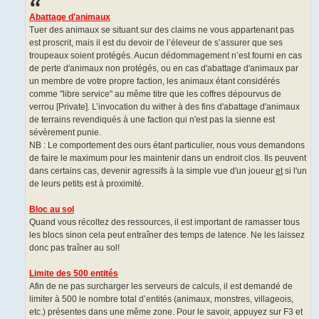
Abattage d'animaux
Tuer des animaux se situant sur des claims ne vous appartenant pas
est proscrit, mais il est du devoir de l’éleveur de s’assurer que ses
troupeaux soient protégés. Aucun dédommagement n’est fourni en cas
de perte d'animaux non protégés, ou en cas d'abattage d'animaux par
un membre de votre propre faction, les animaux étant considérés
comme "libre service" au même titre que les coffres dépourvus de
verrou [Private]. L’invocation du wither à des fins d'abattage d'animaux
de terrains revendiqués à une faction qui n'est pas la sienne est
sévèrement punie.
NB : Le comportement des ours étant particulier, nous vous demandons
de faire le maximum pour les maintenir dans un endroit clos. Ils peuvent
dans certains cas, devenir agressifs à la simple vue d'un joueur
et
si l'un
de leurs petits est à proximité.
Bloc au sol
Quand vous récoltez des ressources, il est important de ramasser tous
les blocs sinon cela peut entraîner des temps de latence. Ne les laissez
donc pas traîner au sol!
Limite des 500 entités
Afin de ne pas surcharger les serveurs de calculs, il est demandé de
limiter à 500 le nombre total d’entités (animaux, monstres, villageois,
etc.) présentes dans une même zone. Pour le savoir, appuyez sur F3 et