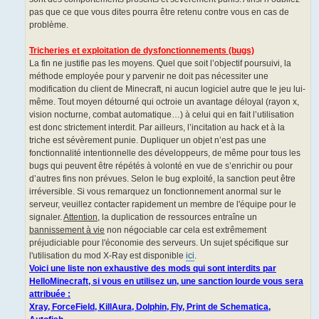
pas que ce que vous dites pourra être retenu contre vous en cas de
problème.
Tricheries et exploitation de dysfonctionnements (bugs)
La fin ne justifie pas les moyens. Quel que soit l’objectif poursuivi, la
méthode employée pour y parvenir ne doit pas nécessiter une
modification du client de Minecraft, ni aucun logiciel autre que le jeu lui-
même. Tout moyen détourné qui octroie un avantage déloyal (rayon x,
vision nocturne, combat automatique…) à celui qui en fait l’utilisation
est donc strictement interdit. Par ailleurs, l’incitation au hack et à la
triche est sévèrement punie. Dupliquer un objet n’est pas une
fonctionnalité intentionnelle des développeurs, de même pour tous les
bugs qui peuvent être répétés à volonté en vue de s’enrichir ou pour
d’autres fins non prévues. Selon le bug exploité, la sanction peut être
irréversible. Si vous remarquez un fonctionnement anormal sur le
serveur, veuillez contacter rapidement un membre de l'équipe pour le
signaler.
Attention
, la duplication de ressources entraîne un
bannissement à vie
non négociable car cela est extrêmement
préjudiciable pour l'économie des serveurs. Un sujet spécifique sur
l'utilisation du mod X-Ray est disponible
ici
.
Voici une liste non exhaustive des mods qui sont interdits par
HelloMinecraft, si vous en utilisez un, une sanction lourde vous sera
attribuée :
Xray, ForceField, KillAura, Dolphin, Fly, Print de Schematica,