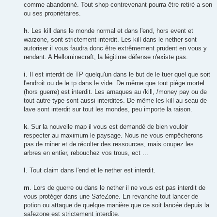
comme abandonné. Tout shop contrevenant pourra être retiré a son
ou ses propriétaires.
h
. Les kill dans le monde normal et dans l'end, hors event et
warzone, sont strictement interdit. Les kill dans le nether sont
autoriser il vous faudra donc être extrêmement prudent en vous y
rendant. A Hellominecraft, la légitime défense n'existe pas.
i
. Il est interdit de TP quelqu'un dans le but de le tuer quel que soit
l'endroit ou de le tp dans le vide. De même que tout piège mortel
(hors guerre) est interdit. Les arnaques au /kill, /money pay ou de
tout autre type sont aussi interdites. De même les kill au seau de
lave sont interdit sur tout les mondes, peu importe la raison.
k
. Sur la nouvelle map il vous est demandé de bien vouloir
respecter au maximum le paysage. Nous ne vous empêcherons
pas de miner et de récolter des ressources, mais coupez les
arbres en entier, rebouchez vos trous, ect ...
l
. Tout claim dans l'end et le nether est interdit.
m
. Lors de guerre ou dans le nether il ne vous est pas interdit de
vous protéger dans une SafeZone. En revanche tout lancer de
potion ou attaque de quelque manière que ce soit lancée depuis la
safezone est strictement interdite.