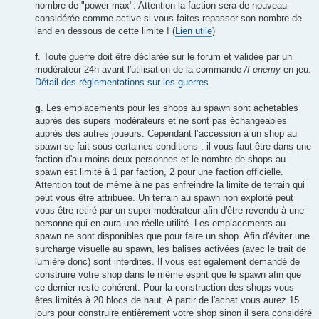
nombre de "power max". Attention la faction sera de nouveau
considérée comme active si vous faites repasser son nombre de
land en dessous de cette limite ! (
Lien utile
)
f
. Toute guerre doit être déclarée sur le forum et validée par un
modérateur 24h avant l'utilisation de la commande
/f enemy
en jeu.
Détail des réglementations sur les guerres
.
g
. Les emplacements pour les shops au spawn sont achetables
auprès des supers modérateurs et ne sont pas échangeables
auprès des autres joueurs. Cependant l’accession à un shop au
spawn se fait sous certaines conditions : il vous faut être dans une
faction d'au moins deux personnes et le nombre de shops au
spawn est limité à 1 par faction, 2 pour une faction officielle.
Attention tout de même à ne pas enfreindre la limite de terrain qui
peut vous être attribuée. Un terrain au spawn non exploité peut
vous être retiré par un super-modérateur afin d'être revendu à une
personne qui en aura une réelle utilité. Les emplacements au
spawn ne sont disponibles que pour faire un shop. Afin d'éviter une
surcharge visuelle au spawn, les balises activées (avec le trait de
lumière donc) sont interdites. Il vous est également demandé de
construire votre shop dans le même esprit que le spawn afin que
ce dernier reste cohérent. Pour la construction des shops vous
êtes limités à 20 blocs de haut. A partir de l'achat vous aurez 15
jours pour construire entièrement votre shop sinon il sera considéré