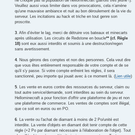
ne choque pas la population de hellominecraft (parfois très jeune !).
Veuillez aussi vous limiter dans vos provocations, cela n’amène
qu'une mauvaise ambiance et nuit au bon déroulement de la vie du
serveur. Les incitations au hack et triche en tout genre son
proscrite.
3
. Afin d’éviter le lag, merci de détruire vos bateaux et minecarts
après utilisation. Les circuits de Redstone en boucle
** (cf. Règle
18)
sont eux aussi interdits et soumis à une destruction/regen
sans avertissement.
4
. Nous gérons des comptes et non des personnes. Cela veut dire
que vous êtes entièrement responsable de votre compte et de se
qu'il s'y passe. Si votre compte enfreint les régles, il sera
sanctionné, peu importe qui jouait avec à ce moment là. (
Lien utile
)
5
. Les vente en euros contre des ressources du serveur, claim ou
tout autre service/demande, sont interdites au sein du serveur.
Hellominecraft a pour fonction d'offrir une plateforme de jeu et non
une plateforme de commerce. Les ventes de comptes sont illégal,
que ce soit en euros ou en PO.
6
. La vente ou l'achat de diamant à moins de 2 Po/unité est
interdite. La vente d'objets en diamant doit tenir compte de cette
règle (+2 Po par diamant nécessaire à l'élaboration de l'objet). Tout