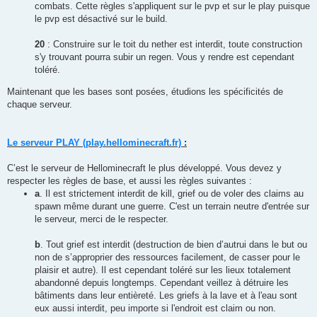
combats. Cette règles s'appliquent sur le pvp et sur le play puisque
le pvp est désactivé sur le build.
20
: Construire sur le toit du nether est interdit, toute construction
s'y trouvant pourra subir un regen. Vous y rendre est cependant
toléré.
Maintenant que les bases sont posées, étudions les spécificités de
chaque serveur.
Le serveur PLAY (play.hellominecraft.fr)
:
C’est le serveur de Hellominecraft le plus développé. Vous devez y
respecter les règles de base, et aussi les règles suivantes :
a
. Il est strictement interdit de kill, grief ou de voler des claims au
spawn même durant une guerre. C'est un terrain neutre d'entrée sur
le serveur, merci de le respecter.
b
. Tout grief est interdit (destruction de bien d’autrui dans le but ou
non de s’approprier des ressources facilement, de casser pour le
plaisir et autre). Il est cependant toléré sur les lieux totalement
abandonné depuis longtemps. Cependant veillez à détruire les
bâtiments dans leur entièreté. Les griefs à la lave et à l'eau sont
eux aussi interdit, peu importe si l'endroit est claim ou non.