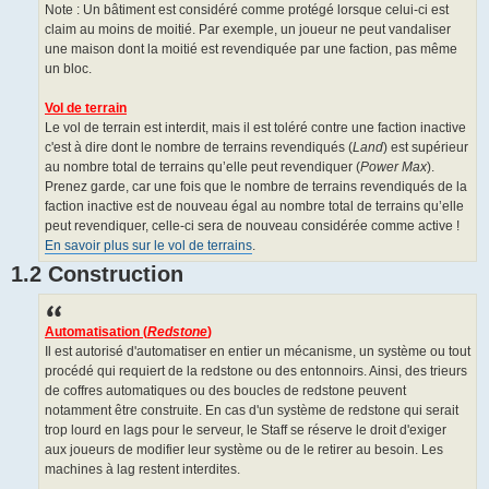
Note : Un bâtiment est considéré comme protégé lorsque celui-ci est
claim au moins de moitié. Par exemple, un joueur ne peut vandaliser
une maison dont la moitié est revendiquée par une faction, pas même
un bloc.
Vol de terrain
Le vol de terrain est interdit, mais il est toléré contre une faction inactive
c'est à dire dont le nombre de terrains revendiqués (
Land
) est supérieur
au nombre total de terrains qu’elle peut revendiquer (
Power Max
).
Prenez garde, car une fois que le nombre de terrains revendiqués de la
faction inactive est de nouveau égal au nombre total de terrains qu’elle
peut revendiquer, celle-ci sera de nouveau considérée comme active !
En savoir plus sur le vol de terrains
.
1.2 Construction
Automatisation (
Redstone
)
Il est autorisé d'automatiser en entier un mécanisme, un système ou tout
procédé qui requiert de la redstone ou des entonnoirs. Ainsi, des trieurs
de coffres automatiques ou des boucles de redstone peuvent
notamment être construite. En cas d'un système de redstone qui serait
trop lourd en lags pour le serveur, le Staff se réserve le droit d'exiger
aux joueurs de modifier leur système ou de le retirer au besoin. Les
machines à lag restent interdites.