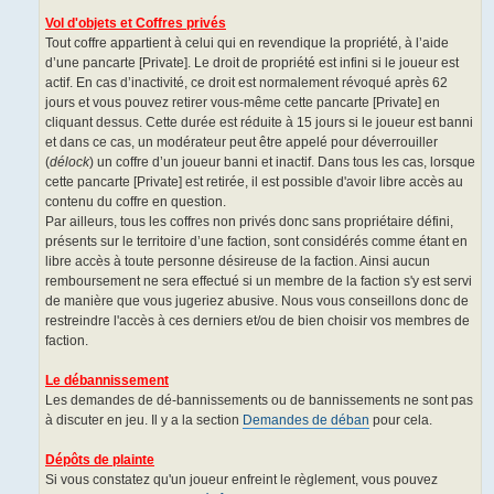
Vol d'objets et Coffres privés
Tout coffre appartient à celui qui en revendique la propriété, à l’aide
d’une pancarte [Private]. Le droit de propriété est infini si le joueur est
actif. En cas d’inactivité, ce droit est normalement révoqué après 62
jours et vous pouvez retirer vous-même cette pancarte [Private] en
cliquant dessus. Cette durée est réduite à 15 jours si le joueur est banni
et dans ce cas, un modérateur peut être appelé pour déverrouiller
(
délock
) un coffre d’un joueur banni et inactif. Dans tous les cas, lorsque
cette pancarte [Private] est retirée, il est possible d'avoir libre accès au
contenu du coffre en question.
Par ailleurs, tous les coffres non privés donc sans propriétaire défini,
présents sur le territoire d’une faction, sont considérés comme étant en
libre accès à toute personne désireuse de la faction. Ainsi aucun
remboursement ne sera effectué si un membre de la faction s'y est servi
de manière que vous jugeriez abusive. Nous vous conseillons donc de
restreindre l'accès à ces derniers et/ou de bien choisir vos membres de
faction.
Le débannissement
Les demandes de dé-bannissements ou de bannissements ne sont pas
à discuter en jeu. Il y a la section
Demandes de déban
pour cela.
Dépôts de plainte
Si vous constatez qu'un joueur enfreint le règlement, vous pouvez