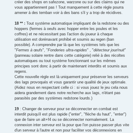
créer des shops en safezone, warzone ou sur des claims qui ne
vous appartiennent pas ! Tout manquement à cette règle pourra
amener à des temban voir à des bans s'il y a trop de récidives.
18
** :
Tout système automatique impliquant de la redstone ou des
hoppers (fermes à oeufs avec hopper entre les poules et les
coffres) et ne nécessitant pas l'action du joueur à chaque
utilisation est dorénavant prohibé et soumis au regen (ban
possible). A comprendre par là que les systèmes tels que les
"
Fermes à œufs
", "
Fonderies ultra-rapides
" , "
détecteur jour/nuit
"
(panneau solaire rentre dans cette catégorie) relié à des récoltes
automatiques ou tout système fonctionnant sur les mêmes
principes sont donc à partir de maintenant interdits et soumis aux
regens.
Cette nouvelle règle est là uniquement pour préserver les serveurs
des lags provoqués et vous garantir une qualité de jeux optimale.
(Aidez nous en respectant celle ci : si vous jouez le jeu cela nous
aidera grandement dans notre recherche aux lags, n'étant pas
parasités par des systèmes redstone lourds.)
19
: Changer de serveur pour se déconnecter en combat est
interdit puisqu'il est plus rapide ("enter", "flèche du haut", "enter")
que de faire un alt+f4 ou se déconnecter normalement. La
connexion inter serveur est la pour que l'on puisse passer plus vite
d'un serveur à l'autre et non pour faciliter vos déconnexions en