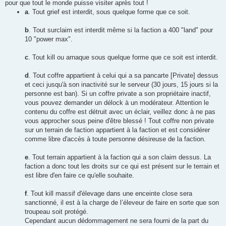
pour que tout le monde puisse visiter après tout !
a
. Tout grief est interdit, sous quelque forme que ce soit.
b
. Tout surclaim est interdit même si la faction a 400 "land" pour
10 "power max".
c
. Tout kill ou arnaque sous quelque forme que ce soit est interdit.
d
. Tout coffre appartient à celui qui a sa pancarte [Private] dessus
et ceci jusqu'à son inactivité sur le serveur (30 jours, 15 jours si la
personne est ban). Si un coffre private a son propriétaire inactif,
vous pouvez demander un délock à un modérateur. Attention le
contenu du coffre est détruit avec un éclair, veillez donc à ne pas
vous approcher sous peine d'être blessé ! Tout coffre non private
sur un terrain de faction appartient à la faction et est considérer
comme libre d'accès à toute personne désireuse de la faction.
e
. Tout terrain appartient à la faction qui a son claim dessus. La
faction a donc tout les droits sur ce qui est présent sur le terrain et
est libre d'en faire ce qu'elle souhaite.
f
. Tout kill massif d'élevage dans une enceinte close sera
sanctionné, il est à la charge de l’éleveur de faire en sorte que son
troupeau soit protégé.
Cependant aucun dédommagement ne sera fourni de la part du