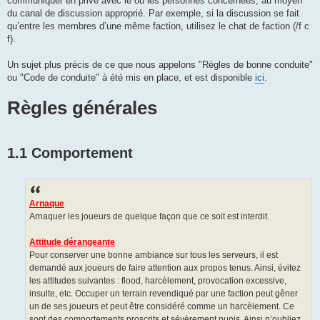
communiquer en privé avec le ou les personnes concernées, au moyen
du canal de discussion approprié. Par exemple, si la discussion se fait
qu’entre les membres d’une même faction, utilisez le chat de faction (/f c
f).
Un sujet plus précis de ce que nous appelons "Règles de bonne conduite"
ou "Code de conduite" à été mis en place, et est disponible
ici
.
Règles générales
1.1 Comportement
Arnaque
Arnaquer les joueurs de quelque façon que ce soit est interdit.
Attitude dérangeante
Pour conserver une bonne ambiance sur tous les serveurs, il est
demandé aux joueurs de faire attention aux propos tenus. Ainsi, évitez
les attitudes suivantes : flood, harcèlement, provocation excessive,
insulte, etc. Occuper un terrain revendiqué par une faction peut gêner
un de ses joueurs et peut être considéré comme un harcèlement. Ce
sont des comportements proscrits et sévèrement punis. Ainsi n’oubliez