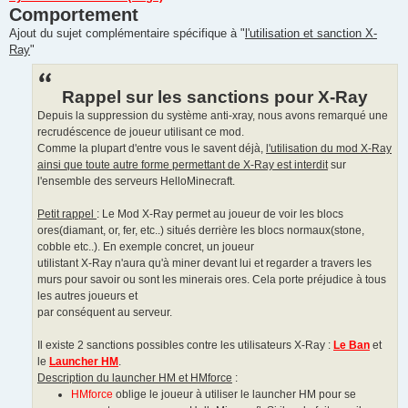
a
Comportement
g
e
Ajout du sujet complémentaire spécifique à "
l'utilisation et sanction X-
Ray
"
Rappel sur les sanctions pour X-Ray
Depuis la suppression du système anti-xray, nous avons remarqué une
recrudéscence de joueur utilisant ce mod.
Comme la plupart d'entre vous le savent déjà,
l'utilisation du mod X-Ray
ainsi que toute autre forme permettant de X-Ray est interdit
sur
l'ensemble des serveurs HelloMinecraft.
Petit rappel
: Le Mod X-Ray permet au joueur de voir les blocs
ores(diamant, or, fer, etc..) situés derrière les blocs normaux(stone,
cobble etc..). En exemple concret, un joueur
utilistant X-Ray n'aura qu'à miner devant lui et regarder a travers les
murs pour savoir ou sont les minerais ores. Cela porte préjudice à tous
les autres joueurs et
par conséquent au serveur.
Il existe 2 sanctions possibles contre les utilisateurs X-Ray :
Le Ban
et
le
Launcher HM
.
Description du launcher HM et HMforce
:
HMforce
oblige le joueur à utiliser le launcher HM pour se