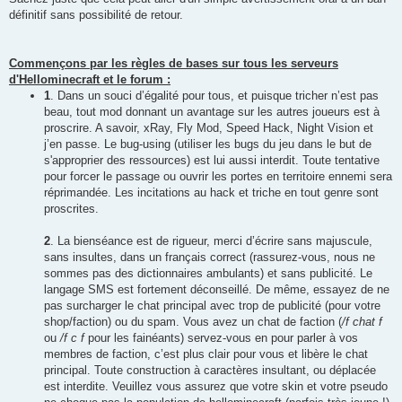
définitif sans possibilité de retour.
Commençons par les règles de bases sur tous les serveurs
d'Hellominecraft et le forum :
1
. Dans un souci d’égalité pour tous, et puisque tricher n’est pas
beau, tout mod donnant un avantage sur les autres joueurs est à
proscrire. A savoir, xRay, Fly Mod, Speed Hack, Night Vision et
j’en passe. Le bug-using (utiliser les bugs du jeu dans le but de
s'approprier des ressources) est lui aussi interdit. Toute tentative
pour forcer le passage ou ouvrir les portes en territoire ennemi sera
réprimandée. Les incitations au hack et triche en tout genre sont
proscrites.
2
. La bienséance est de rigueur, merci d’écrire sans majuscule,
sans insultes, dans un français correct (rassurez-vous, nous ne
sommes pas des dictionnaires ambulants) et sans publicité. Le
langage SMS est fortement déconseillé. De même, essayez de ne
pas surcharger le chat principal avec trop de publicité (pour votre
shop/faction) ou du spam. Vous avez un chat de faction (
/f chat f
ou
/f c f
pour les fainéants) servez-vous en pour parler à vos
membres de faction, c’est plus clair pour vous et libère le chat
principal. Toute construction à caractères insultant, ou déplacée
est interdite. Veuillez vous assurez que votre skin et votre pseudo