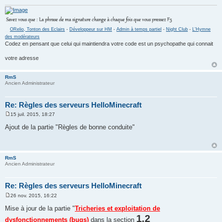
__
ORelio, Tonton des Eclairs
-
Développeur sur HM
-
Admin à temps partiel
-
Night Club
-
L'Hymne
des modérateurs
Codez en pensant que celui qui maintiendra votre code est un psychopathe qui connait
votre adresse
RmS
Ancien Administrateur
Re: Règles des serveurs HelloMinecraft
15 juil. 2015, 18:27
M
e
Ajout de la partie "Règles de bonne conduite"
s
s
a
g
e
RmS
Ancien Administrateur
Re: Règles des serveurs HelloMinecraft
26 nov. 2015, 16:22
M
e
Mise à jour de la partie "
Tricheries et exploitation de
s
1.2
s
dysfonctionnements (bugs)
dans la section