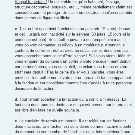
Rappel Important !
Un ensemble tel qu'un batiment, élevage,
structure décorative, sous-sol, etc..., même partiellement claim est
considéré comme protégé. Un claim ou desctruction d'un ensemble
dans ce cas de figure est illicite !
c
. Tout coffre appartient à celui qui a sa pancarte [Private] dessus
et ceci jusqu'à son inactivité sur le serveur (30 jours, 15 jours si la
personne est ban). Si un coffre private a son propriétaire inactif,
vous pouvez demander un délock à un modérateur. Attention le
contenu du coffre est détruit avec un éclair, veillez donc à ne pas
vous approcher sous peine d'être blessé ! Si il vous viens l'idée de
vous emparer du contenu d'un coffre private précédemment détruit
par un modérateur, vous serez /kill, un éclair vous tueras et votre
stuff sera détruit ! Pas la peine d'aller vous plaindre, vous êtes
prévenu. Tout coffre non private sur un terrain de faction appartient
à la faction et est considérer comme libre d'accès à toute personne
désireuse de la faction.
d
. Tout terrain appartient à la faction qui a son claim dessus. La
faction a donc tous les droits sur ce qui est présent sur le terrain et
est libre d'en faire ce qu'elle souhaite.
e
. Le surclaim de terrain est interdit. Il est toléré sur les factions
dites inactives. Une faction est considérée comme inactive à partir
du moment où son nombre de "land" est deux fois supérieur à son