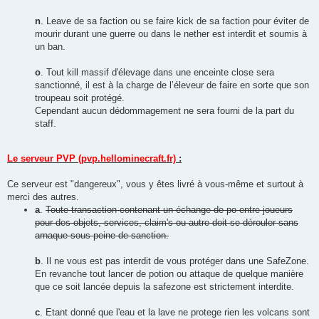
n
. Leave de sa faction ou se faire kick de sa faction pour éviter de
mourir durant une guerre ou dans le nether est interdit et soumis à
un ban.
o
. Tout kill massif d'élevage dans une enceinte close sera
sanctionné, il est à la charge de l’éleveur de faire en sorte que son
troupeau soit protégé.
Cependant aucun dédommagement ne sera fourni de la part du
staff.
Le serveur PVP (pvp.hellominecraft.fr)
:
Ce serveur est "dangereux", vous y êtes livré à vous-même et surtout à
merci des autres.
a
.
Toute transaction contenant un échange de po entre joueurs
pour des objets, services, claim's ou autre doit se dérouler sans
arnaque sous peine de sanction.
b
. Il ne vous est pas interdit de vous protéger dans une SafeZone.
En revanche tout lancer de potion ou attaque de quelque manière
que ce soit lancée depuis la safezone est strictement interdite.
c
. Etant donné que l'eau et la lave ne protege rien les volcans sont