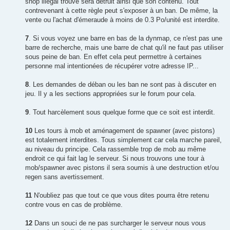
shop illégal trouvé sera détruit ainsi que son contenu. Tout
contrevenant à cette règle peut s'exposer à un ban. De même, la
vente ou l'achat d'émeraude à moins de 0.3 Po/unité est interdite.
7
. Si vous voyez une barre en bas de la dynmap, ce n'est pas une
barre de recherche, mais une barre de chat qu'il ne faut pas utiliser
sous peine de ban. En effet cela peut permettre à certaines
personne mal intentionées de récupérer votre adresse IP...
8
. Les demandes de déban ou les ban ne sont pas à discuter en
jeu. Il y a les sections appropriées sur le forum pour cela.
9
. Tout harcèlement sous quelque forme que ce soit est interdit.
10
Les tours à mob et aménagement de spawner (avec pistons)
est totalement interdites. Tous simplement car cela marche pareil,
au niveau du principe. Cela rassemble trop de mob au même
endroit ce qui fait lag le serveur. Si nous trouvons une tour à
mob/spawner avec pistons il sera soumis à une destruction et/ou
regen sans avertissement.
11
N'oubliez pas que tout ce que vous dites pourra être retenu
contre vous en cas de problème.
12
Dans un souci de ne pas surcharger le serveur nous vous