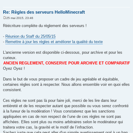
Re: Règles des serveurs HelloMinecraft
25 mai 2015, 23:46
M
e
Réécriture complète du règlement des serveurs !
s
s
a
-
Réunion du Staff du 25/05/15
g
-
Remettre à jour les règles et améliorer la qualité du texte
e
L'ancienne version est disponible ci-dessous, pour archive et pour les
curieux.
ANCIEN REGLEMENT, CONSERVE POUR ARCHIVE ET COMPARATIF
Oyez Oyez !
Dans le but de vous proposer un cadre de jeu agréable et équitable,
certaines règles sont à respecter. Nous allons ensemble voir en quoi elles
consistent.
Ces règles ne sont pas là pour faire joli, merci de les lire dans leur
entièreté et de les respecter autant que possible ou vous serez confronté
à la fureur de la modération ! Vous constaterez que les sanctions
appliquées en cas de non respect de l’une de ces règles ne sont pas
affichées. Elles sont plus ou moins arbitraires selon le modérateur qui
traitera votre cas, la gravité et le motif de l’infraction.
Sachez juste que cela peut aller d'un simple avertissement oral à un ban