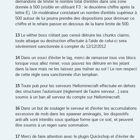
demandons de limiter le nombre total d'entités dans une zone
donnée à 500 (visible en utilisant F3 : le deuxième chiffre après la
lettre E). Un modérateur constatant un nombre d'entités supérieur à
500 autour de lui pourra prendre des dispositions pour diminuer ce
chiffre et le refaire passer en dessous de la barre limite de 500.
13
Le wither boss n'étant pas censé détruire les chunks claims,
toute attaque ou destruction effectuée à l'aide de celui-ci sera
sévèrement sanctionnée à compter du 12/12/2012
14
Dans un souci d'éviter le lag, merci de ramasser tous vos blocs
lorsque vous allez miner, vous pouvez les détruire en les jetant
dans la lave mais ne les laissez pas traîner au sol ! Le non respect
de cette règle sera sanctionnée d'un tempban.
15
Toute pub pour les serveurs Hellominecraft effectuée en dehors
des structures l'autorisant (règlement de l'autre serveur...) sera
soumis à un ban all serveur du compte sur Hellominecraft.
16
Dans un but de soulager le serveur et d'éviter les accumulations
excessive de mob dans les spawner aménagés, les dispositifs
anti-afk sont interdits sous quelque forme que ce soit, et peuvent
être soumis à un regen sans sommation.
17
Merci de faire attention avec le plugin Quickshop et d’éviter de