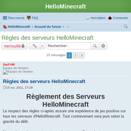
HelloMinecraft
Raccourcis
FAQ
Inscription
Connexion
HelloMinecraft
Accueil du forum
ec
Règles des serveurs HelloMinecraft
her
Verrouillé
ch
er
15 messages
1
2
Staff HM
Equipe de Gestion
Règles des serveurs HelloMinecraft
15 oct. 2011, 17:29
M
e
Règlement des Serveurs
s
s
HelloMinecraft
a
g
Le respect des règles ci-après assure une expérience de jeu positive sur
e
tous les serveurs d'HelloMinecraft. Tout contrevenant sera puni selon la
gravité du délit.