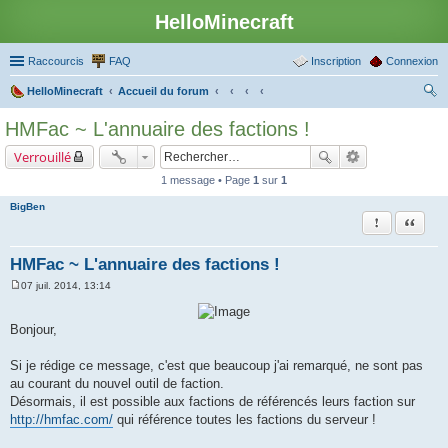
HelloMinecraft
Raccourcis
FAQ
Inscription
Connexion
HelloMinecraft
Accueil du forum
ec
HMFac ~ L'annuaire des factions !
her
Verrouillé
ch
1 message • Page
1
sur
1
er
BigBen
Rapporter le
Citation
HMFac ~ L'annuaire des factions !
07 juil. 2014, 13:14
M
e
s
Bonjour,
s
a
g
Si je rédige ce message, c'est que beaucoup j'ai remarqué, ne sont pas
e
au courant du nouvel outil de faction.
Désormais, il est possible aux factions de référencés leurs faction sur
http://hmfac.com/
qui référence toutes les factions du serveur !