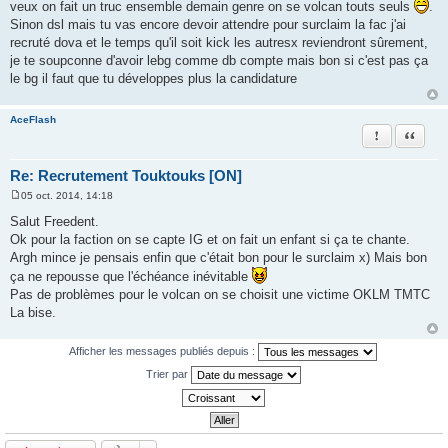
veux on fait un truc ensemble demain genre on se volcan touts seuls
.
Sinon dsl mais tu vas encore devoir attendre pour surclaim la fac j'ai
recruté dova et le temps qu'il soit kick les autresx reviendront sûrement,
je te soupconne d'avoir lebg comme db compte mais bon si c'est pas ça
le bg il faut que tu développes plus la candidature
AceFlash
Rapporter le
Citation
Re: Recrutement Touktouks [ON]
05 oct. 2014, 14:18
M
e
Salut Freedent.
s
Ok pour la faction on se capte IG et on fait un enfant si ça te chante.
s
a
Argh mince je pensais enfin que c'était bon pour le surclaim x) Mais bon
g
ça ne repousse que l'échéance inévitable
e
Pas de problèmes pour le volcan on se choisit une victime OKLM TMTC
La bise.
Afficher les messages publiés depuis :
Trier par