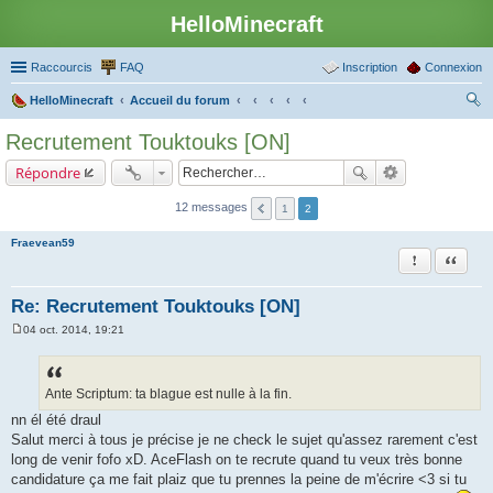
HelloMinecraft
Raccourcis
FAQ
Inscription
Connexion
HelloMinecraft
Accueil du forum
ec
Recrutement Touktouks [ON]
her
Répondre
ch
er
12 messages
1
2
Fraevean59
Rapporter le
Citation
Re: Recrutement Touktouks [ON]
04 oct. 2014, 19:21
M
e
s
s
a
Ante Scriptum: ta blague est nulle à la fin.
g
nn él été draul
e
Salut merci à tous je précise je ne check le sujet qu'assez rarement c'est
long de venir fofo xD. AceFlash on te recrute quand tu veux très bonne
candidature ça me fait plaiz que tu prennes la peine de m'écrire <3 si tu