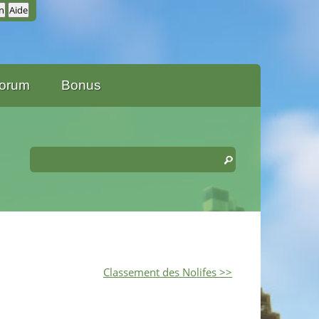
orum
Bonus
Classement des Nolifes >>