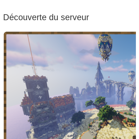
Découverte du serveur