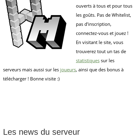
ouverts à tous et pour tous
les goûts. Pas de Whitelist,
pas d'inscription,
connectez-vous et jouez !
En visitant le site, vous
trouverez tout un tas de
statistiques
sur les
serveurs mais aussi sur les
joueurs
, ainsi que des bonus à
télécharger ! Bonne visite :)
Les news du serveur