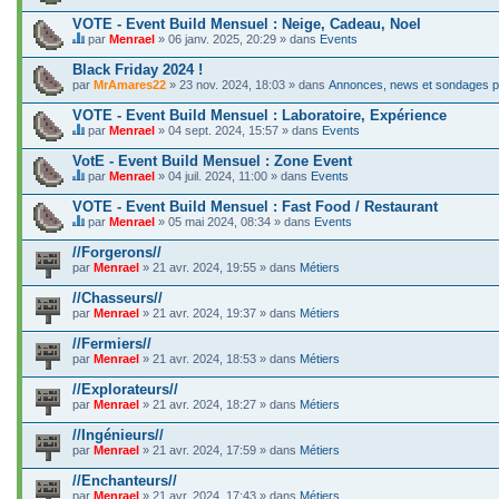
C
j
e
VOTE - Event Build Mensuel : Neige, Cadeau, Noel
e
s
t
par
Menrael
» 06 janv. 2025, 20:29 » dans
Events
u
C
c
j
e
o
Black Friday 2024 !
e
s
n
par
t
MrAmares22
» 23 nov. 2024, 18:03 » dans
Annonces, news et sondages po
u
t
c
j
i
o
VOTE - Event Build Mensuel : Laboratoire, Expérience
e
e
n
t
par
Menrael
» 04 sept. 2024, 15:57 » dans
Events
n
t
C
c
t
i
e
o
VotE - Event Build Mensuel : Zone Event
u
e
s
n
n
par
Menrael
» 04 juil. 2024, 11:00 » dans
Events
n
u
t
s
C
t
j
i
o
e
VOTE - Event Build Mensuel : Fast Food / Restaurant
u
e
e
n
s
n
t
par
Menrael
» 05 mai 2024, 08:34 » dans
Events
n
d
u
s
C
c
t
a
j
o
e
o
//Forgerons//
u
g
e
n
s
n
n
e
par
t
Menrael
» 21 avr. 2024, 19:55 » dans
Métiers
d
u
t
s
.
c
a
j
i
o
o
//Chasseurs//
g
e
e
n
n
e
par
t
Menrael
» 21 avr. 2024, 19:37 » dans
Métiers
n
d
t
.
c
t
a
i
o
//Fermiers//
u
g
e
n
n
e
par
Menrael
» 21 avr. 2024, 18:53 » dans
Métiers
n
t
s
.
t
i
o
//Explorateurs//
u
e
n
n
par
Menrael
» 21 avr. 2024, 18:27 » dans
Métiers
n
d
s
t
a
o
//Ingénieurs//
u
g
n
n
e
par
Menrael
» 21 avr. 2024, 17:59 » dans
Métiers
d
s
.
a
o
//Enchanteurs//
g
n
e
par
Menrael
» 21 avr. 2024, 17:43 » dans
Métiers