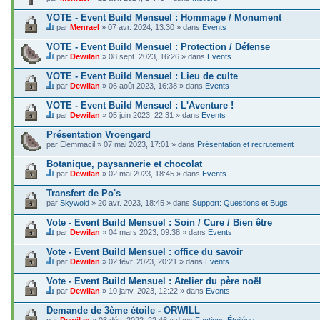
d
.
a
VOTE - Event Build Mensuel : Hommage / Monument
g
e
par
Menrael
» 07 avr. 2024, 13:30 » dans
Events
C
.
e
VOTE - Event Build Mensuel : Protection / Défense
s
par
Dewilan
» 08 sept. 2023, 16:26 » dans
Events
u
C
j
e
VOTE - Event Build Mensuel : Lieu de culte
e
s
t
par
Dewilan
» 06 août 2023, 16:38 » dans
Events
u
C
c
j
e
o
VOTE - Event Build Mensuel : L'Aventure !
e
s
n
t
par
Dewilan
» 05 juin 2023, 22:31 » dans
Events
u
t
C
c
j
i
e
o
Présentation Vroengard
e
e
s
n
par
t
Elemmacil
» 07 mai 2023, 17:01 » dans
Présentation et recrutement
n
u
t
c
t
j
i
o
Botanique, paysannerie et chocolat
u
e
e
n
n
t
par
Dewilan
» 02 mai 2023, 18:45 » dans
Events
n
t
s
C
c
t
i
o
e
o
Transfert de Po's
u
e
n
s
n
n
par
Skywold
» 20 avr. 2023, 18:45 » dans
Support: Questions et Bugs
n
d
u
t
s
t
a
j
i
o
Vote - Event Build Mensuel : Soin / Cure / Bien être
u
g
e
e
n
n
e
t
par
Dewilan
» 04 mars 2023, 09:38 » dans
Events
n
d
s
C
.
c
t
a
o
e
o
Vote - Event Build Mensuel : office du savoir
u
g
n
s
n
n
e
par
Dewilan
» 02 févr. 2023, 20:21 » dans
Events
d
u
t
s
C
.
a
j
i
o
e
Vote - Event Build Mensuel : Atelier du père noël
g
e
e
n
s
e
t
par
Dewilan
» 10 janv. 2023, 12:22 » dans
Events
n
d
u
C
.
c
t
a
j
e
o
Demande de 3ème étoile - ORWILL
u
g
e
s
n
n
e
par
t
Dewilan
» 03 déc. 2022, 22:46 » dans
Factions Étoilées