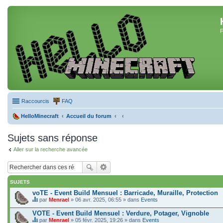
F
Raccourcis
FAQ
HelloMinecraft
Accueil du forum
Sujets sans réponse
Aller sur la recherche avancée
SUJETS
voTE - Event Build Mensuel : Barricade, Muraille, Protection
par
Menrael
» 06 avr. 2025, 06:55 » dans
Events
C
e
VOTE - Event Build Mensuel : Verdure, Potager, Vignoble
s
par
Menrael
» 05 févr. 2025, 19:26 » dans
Events
u