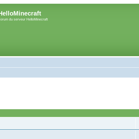
HelloMinecraft
orum du serveur HelloMinecraft