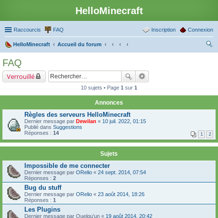
HelloMinecraft
Raccourcis
FAQ
Inscription
Connexion
HelloMinecraft
Accueil du forum
ec
FAQ
her
Verrouillé
ch
10 sujets • Page
1
sur
1
er
Annonces
Règles des serveurs HelloMinecraft
Dernier message par
Dewilan
«
10 juil. 2022, 01:15
Publié dans
Suggestions
Réponses :
14
1
2
Sujets
Impossible de me connecter
Dernier message par
ORelio
«
24 sept. 2014, 07:54
Réponses :
2
Bug du stuff
Dernier message par
ORelio
«
23 août 2014, 18:26
Réponses :
1
Les Plugins
Dernier message par
Quelqu'un
«
19 août 2014, 20:42