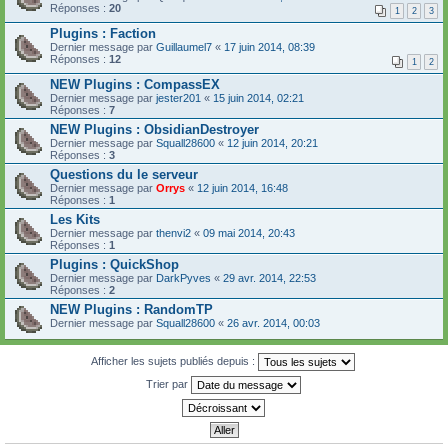
Réponses :
20
1
2
3
Plugins : Faction
Dernier message par
Guillaumel7
«
17 juin 2014, 08:39
Réponses :
12
1
2
NEW Plugins : CompassEX
Dernier message par
jester201
«
15 juin 2014, 02:21
Réponses :
7
NEW Plugins : ObsidianDestroyer
Dernier message par
Squall28600
«
12 juin 2014, 20:21
Réponses :
3
Questions du le serveur
Dernier message par
Orrys
«
12 juin 2014, 16:48
Réponses :
1
Les Kits
Dernier message par
thenvi2
«
09 mai 2014, 20:43
Réponses :
1
Plugins : QuickShop
Dernier message par
DarkPyves
«
29 avr. 2014, 22:53
Réponses :
2
NEW Plugins : RandomTP
Dernier message par
Squall28600
«
26 avr. 2014, 00:03
Afficher les sujets publiés depuis :
Trier par