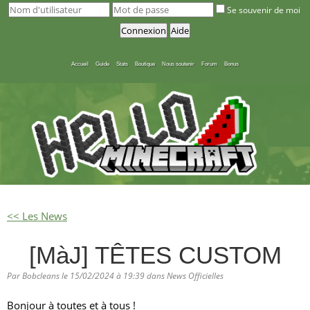
Se souvenir de moi
Accueil
Guide
Stats
Boutique
Nous soutenir
Forum
Bonus
<< Les News
[MàJ] TÊTES CUSTOM
Par Bobcleans le 15/02/2024 à 19:39 dans News Officielles
Bonjour à toutes et à tous !