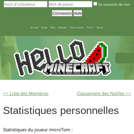
Se souvenir de moi
Accueil
Guide
Stats
Boutique
Nous soutenir
Forum
Bonus
<< Liste des Membres
Classement des Nolifes >>
Statistiques personnelles
Statistiques du joueur microTom :