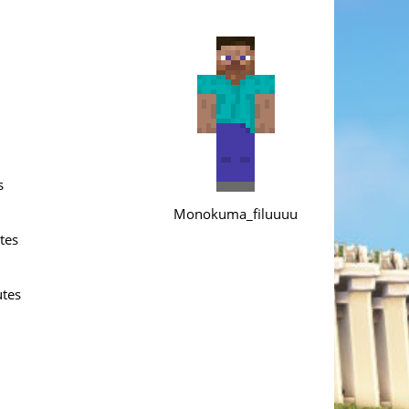
s
Monokuma_filuuuu
tes
utes