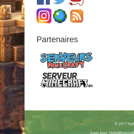
Partenaires
© 2017 Hell
Voter pour 'HelloMinecraf