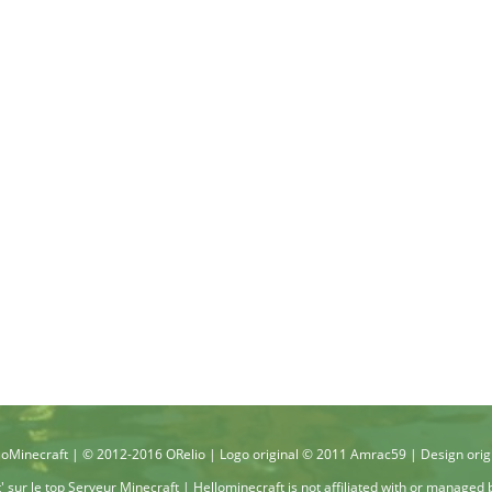
oMinecraft | © 2012-2016 ORelio | Logo original © 2011 Amrac59 | Design orig
t'
sur le top
Serveur Minecraft
| Hellominecraft is not affiliated with or managed