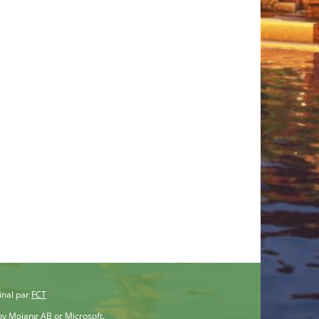
inal par
FCT
 by Mojang AB or Microsoft.