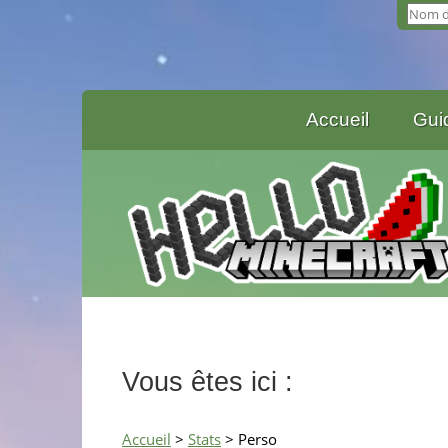
Accueil
Gui
Vous êtes ici :
Accueil
>
Stats
> Perso