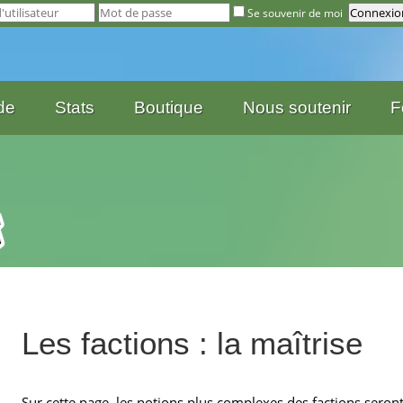
Se souvenir de moi
de
Stats
Boutique
Nous soutenir
F
Les factions : la maîtrise
Sur cette page, les notions plus complexes des factions seront