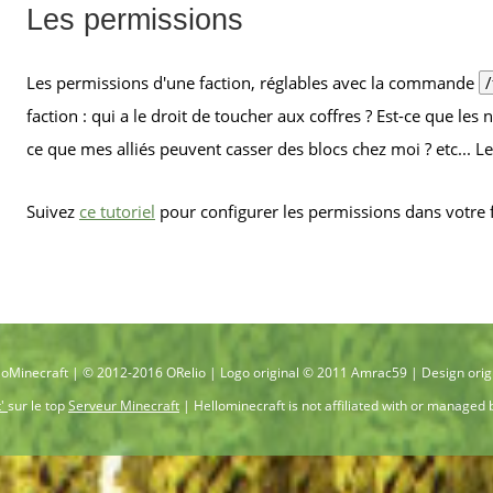
Les permissions
Les permissions d'une faction, réglables avec la commande
faction : qui a le droit de toucher aux coffres ? Est-ce que les
ce que mes alliés peuvent casser des blocs chez moi ? etc... Le
Suivez
ce tutoriel
pour configurer les permissions dans votre f
oMinecraft | © 2012-2016 ORelio | Logo original © 2011 Amrac59 | Design orig
t'
sur le top
Serveur Minecraft
| Hellominecraft is not affiliated with or managed