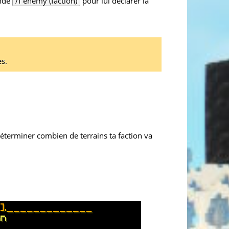
ande
/f enemy (faction)
pour lui déclarer la
es.
éterminer combien de terrains ta faction va