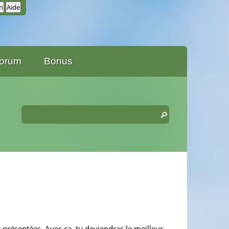
orum
Bonus
 présentées. Avec ça, tu deviendras le meilleur