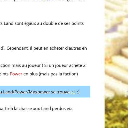
ts Land sont égaux au double de ses points
d). Cependant, il peut en acheter d'autres en
action mais au joueur ! Si un joueur achète 2
points
Power
en plus (mais pas la faction)
if au Land/Power/Maxpower se trouve
ici
. :)
artir à la chasse aux Land perdus via