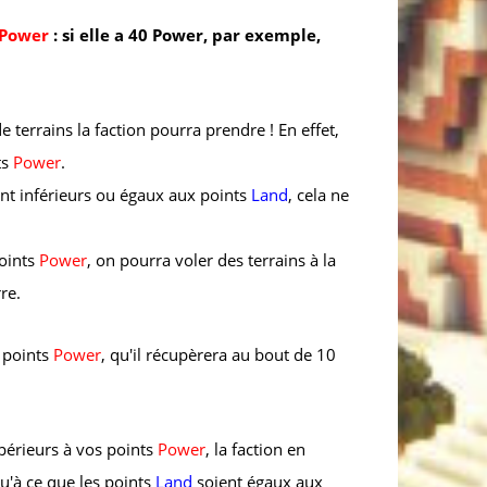
Power
: si elle a 40 Power, par exemple,
terrains la faction pourra prendre ! En effet,
ts
Power
.
nt inférieurs ou égaux aux points
Land
, cela ne
oints
Power
, on pourra voler des terrains à la
re.
2 points
Power
, qu'il récupèrera au bout de 10
périeurs à vos points
Power
, la faction en
u'à ce que les points
Land
soient égaux aux