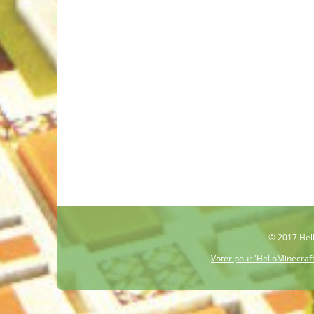
© 2017 Hell
Voter pour 'HelloMinecraf