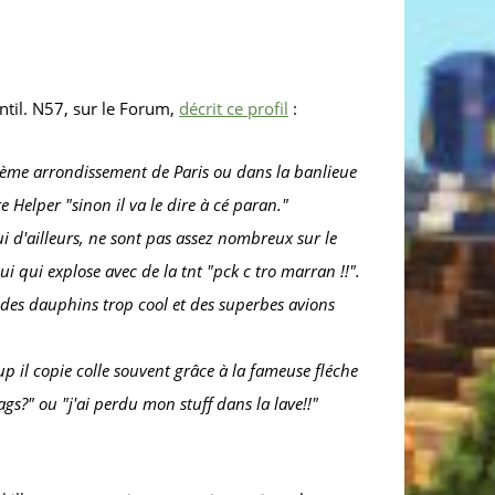
entil. N57, sur le Forum,
décrit ce profil
:
16ème arrondissement de Paris ou dans la banlieue
 Helper "sinon il va le dire à cé paran."
i d'ailleurs, ne sont pas assez nombreux sur le
i qui explose avec de la tnt "pck c tro marran !!".
des dauphins trop cool et des superbes avions
coup il copie colle souvent grâce à la fameuse fléche
gs?" ou "j'ai perdu mon stuff dans la lave!!"